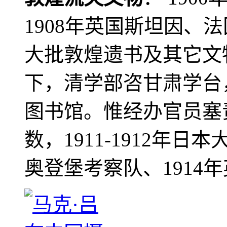
1908年英国斯坦因、
大批敦煌遗书及其它文物
下，清学部咨甘肃学台
图书馆。惟经办官员塞
数，1911-1912年日本
奥登堡考察队、1914