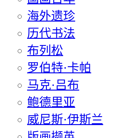
海外遗珍
历代书法
布列松
罗伯特·卡帕
马克·吕布
鲍德里亚
威尼斯·伊斯兰
版画撷英