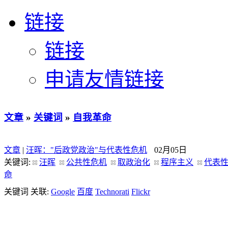
链接
链接
申请友情链接
文章
»
关键词
»
自我革命
文章
|
汪晖："后政党政治"与代表性危机
02月05日
关键词:
汪晖
公共性危机
取政治化
程序主义
代表
命
关键词 关联:
Google
百度
Technorati
Flickr