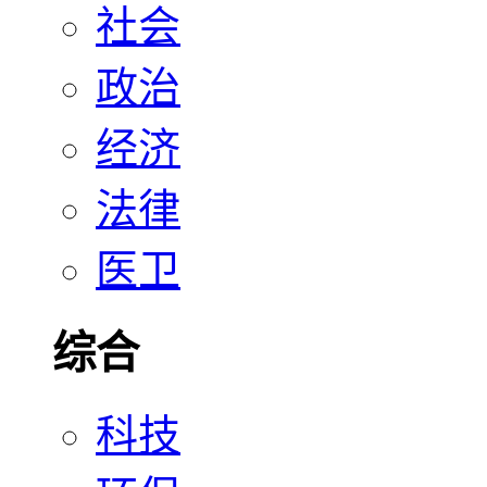
社会
政治
经济
法律
医卫
综合
科技