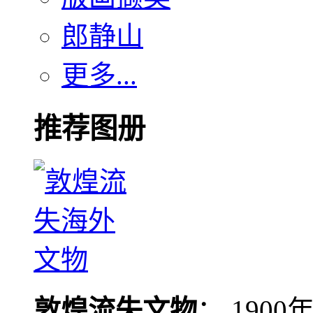
郎静山
更多...
推荐图册
敦煌流失文物
： 190