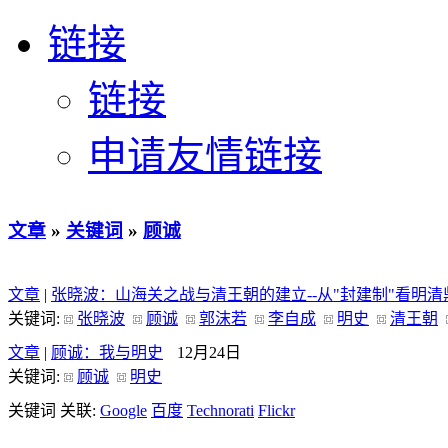
链接
链接
申请友情链接
文章
»
关键词
»
顾诚
文章
|
张晓波：山海关之战与清王朝的建立--从"封建制"看明
关键词:
张晓波
顾诚
郭沫若
李自成
明史
清王朝
文章
|
顾诚：我与明史
12月24日
关键词:
顾诚
明史
关键词 关联:
Google
百度
Technorati
Flickr