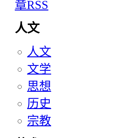
人文
人文
文学
思想
历史
宗教