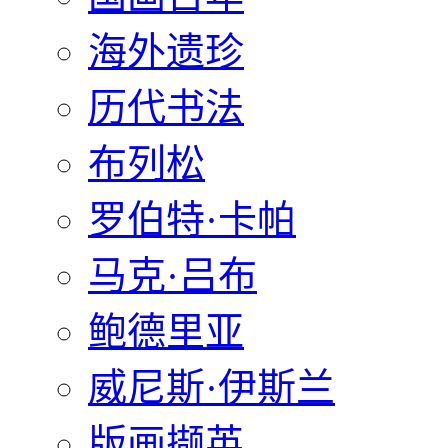
海外遗珍
历代书法
布列松
罗伯特·卡帕
马克·吕布
鲍德里亚
威尼斯·伊斯兰
版画撷英