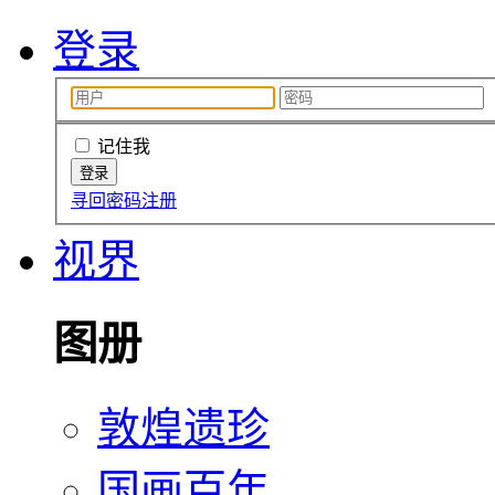
登录
记住我
寻回密码
注册
视界
图册
敦煌遗珍
国画百年