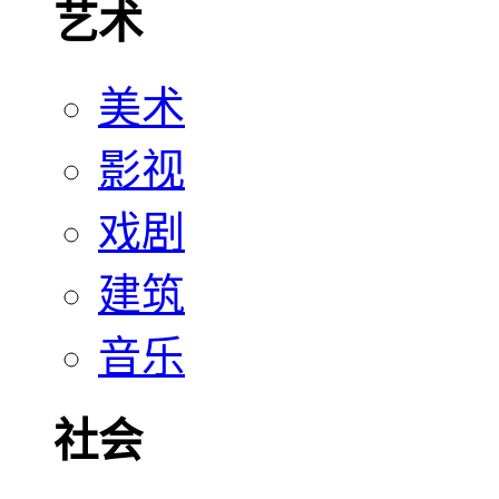
艺术
美术
影视
戏剧
建筑
音乐
社会