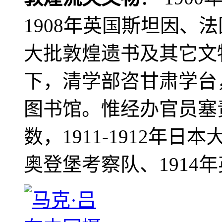
1908年英国斯坦因、
大批敦煌遗书及其它文物
下，清学部咨甘肃学台
图书馆。惟经办官员塞
数，1911-1912年日本
奥登堡考察队、1914