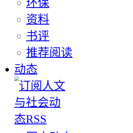
环保
资料
书评
推荐阅读
动态