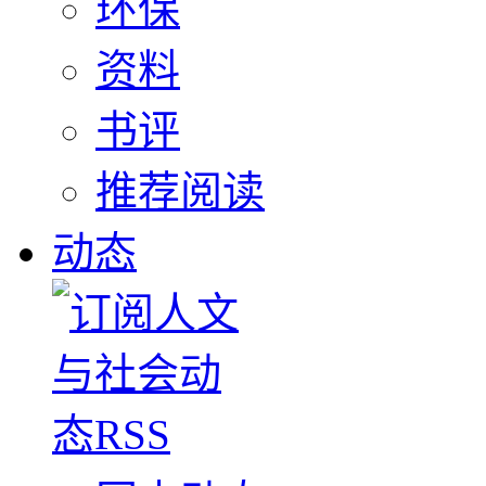
环保
资料
书评
推荐阅读
动态