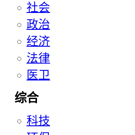
社会
政治
经济
法律
医卫
综合
科技