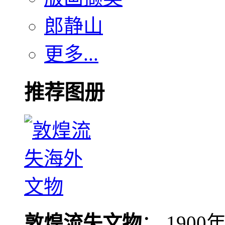
郎静山
更多...
推荐图册
敦煌流失文物
： 190