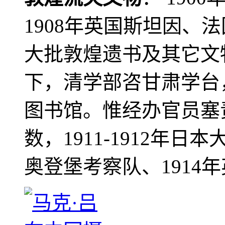
1908年英国斯坦因、
大批敦煌遗书及其它文物
下，清学部咨甘肃学台
图书馆。惟经办官员塞
数，1911-1912年日本
奥登堡考察队、1914