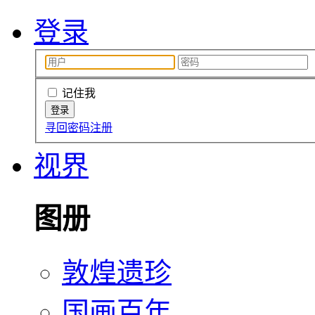
登录
记住我
寻回密码
注册
视界
图册
敦煌遗珍
国画百年