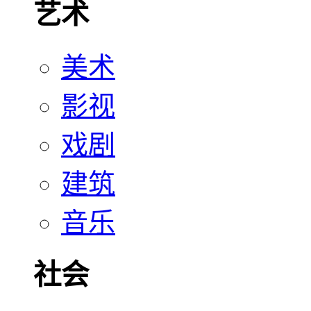
艺术
美术
影视
戏剧
建筑
音乐
社会