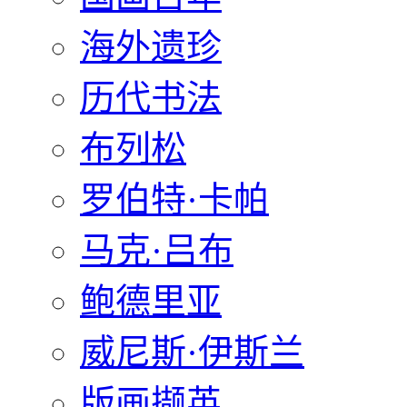
海外遗珍
历代书法
布列松
罗伯特·卡帕
马克·吕布
鲍德里亚
威尼斯·伊斯兰
版画撷英