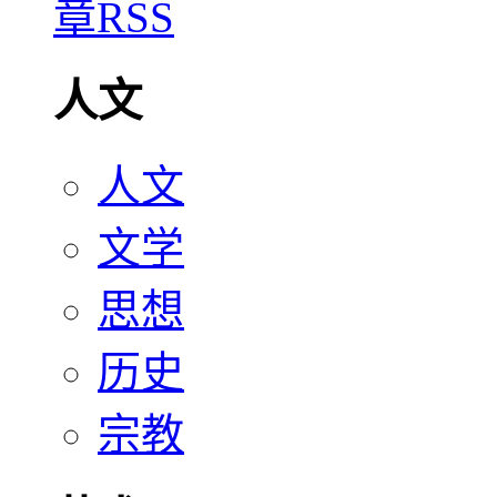
人文
人文
文学
思想
历史
宗教