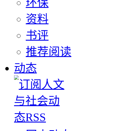
环保
资料
书评
推荐阅读
动态