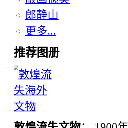
郎静山
更多...
推荐图册
敦煌流失文物
： 190