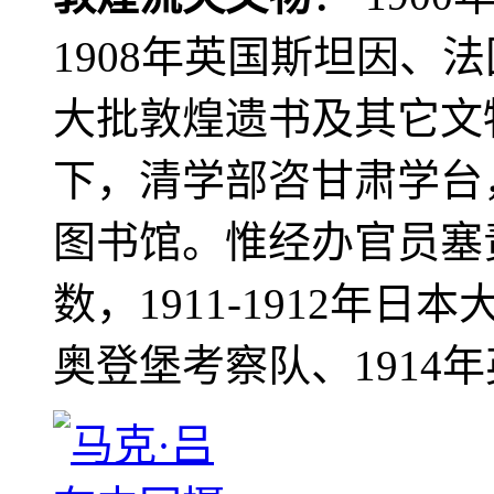
1908年英国斯坦因、
大批敦煌遗书及其它文物
下，清学部咨甘肃学台
图书馆。惟经办官员塞
数，1911-1912年日本
奥登堡考察队、1914