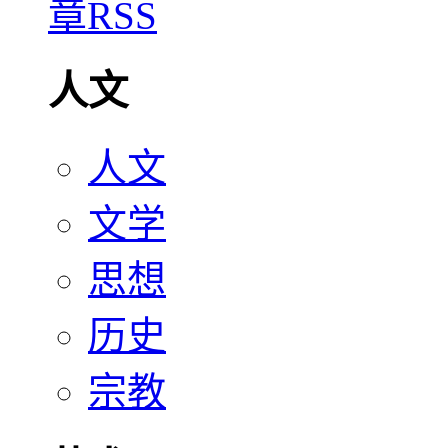
人文
人文
文学
思想
历史
宗教