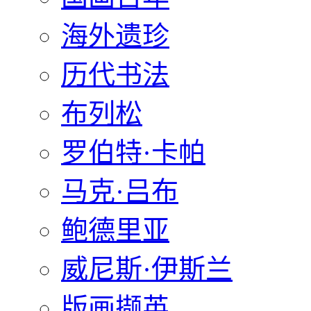
海外遗珍
历代书法
布列松
罗伯特·卡帕
马克·吕布
鲍德里亚
威尼斯·伊斯兰
版画撷英