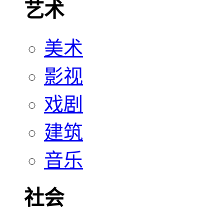
艺术
美术
影视
戏剧
建筑
音乐
社会