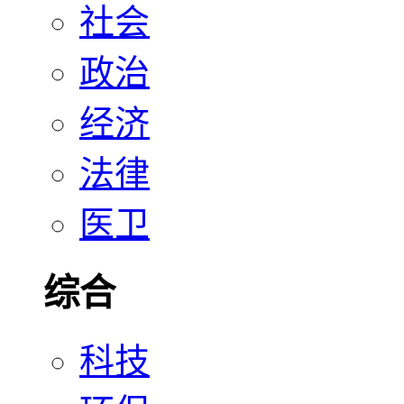
社会
政治
经济
法律
医卫
综合
科技