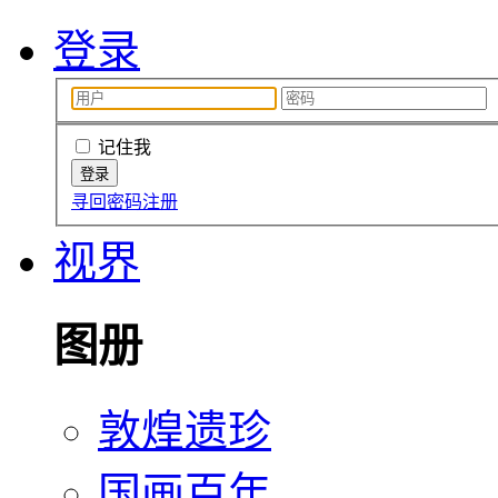
登录
记住我
寻回密码
注册
视界
图册
敦煌遗珍
国画百年