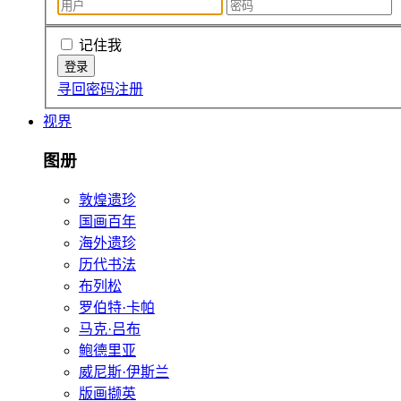
记住我
寻回密码
注册
视界
图册
敦煌遗珍
国画百年
海外遗珍
历代书法
布列松
罗伯特·卡帕
马克·吕布
鲍德里亚
威尼斯·伊斯兰
版画撷英