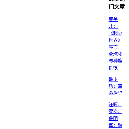
门文章
蔡美
儿：
《起火
世界》
序言：
全球化
与种族
仇恨
韩少
功：革
命后记
汪晖、
罗岗、
鲁明
军：跨