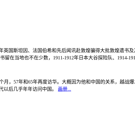
, 1908年英国斯坦因、法国伯希和先后闻讯赴敦煌骗得大批敦煌遗
当地也不在少数，1911-1912年日本大谷探险队、1914-1
中国5个月，57年和65年再度访华。大概因为他和中国的关系，越
0年代以后几乎年年访问中国。
画册...