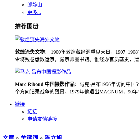
郎静山
更多...
推荐图册
敦煌流失文物
： 1900年敦煌藏经洞重见天日，1907
令将残卷悉数运京，藏京师图书馆。惟经办官员塞责，遗书留在
Marc Riboud 中国摄影作品
：马克·吕布1956年访问
个方向记录战争的残暴。1979年他退出MAGNUM，9
链接
链接
申请友情链接
文章
»
关键词
»
陈立旭