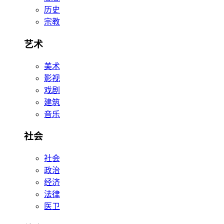
历史
宗教
艺术
美术
影视
戏剧
建筑
音乐
社会
社会
政治
经济
法律
医卫