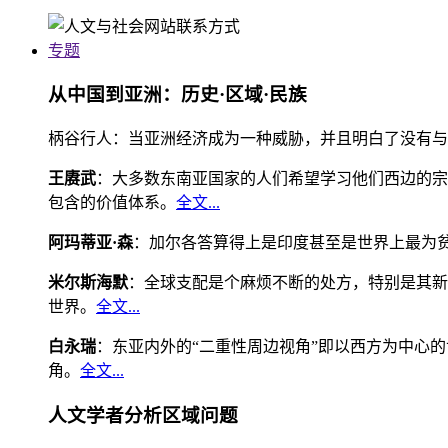
专题
从中国到亚洲：历史·区域·民族
柄谷行人：当亚洲经济成为一种威胁，并且明白了没有与
王赓武
：大多数东南亚国家的人们希望学习他们西边的宗
包含的价值体系。
全文...
阿玛蒂亚·森
：加尔各答算得上是印度甚至是世界上最为
米尔斯海默
：全球支配是个麻烦不断的处方，特别是其新
世界。
全文...
白永瑞
：东亚内外的“二重性周边视角”即以西方为中心
角。
全文...
人文学者分析区域问题