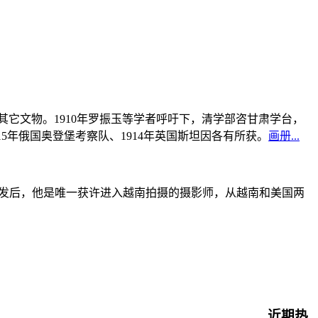
书及其它文物。1910年罗振玉等学者呼吁下，清学部咨甘肃学台，
915年俄国奥登堡考察队、1914年英国斯坦因各有所获。
画册...
战爆发后，他是唯一获许进入越南拍摄的摄影师，从越南和美国两
近期热