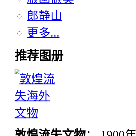
郎静山
更多...
推荐图册
敦煌流失文物
： 190