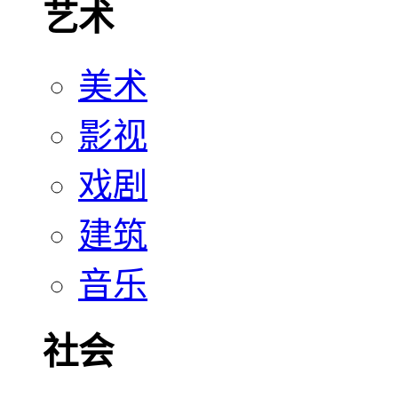
艺术
美术
影视
戏剧
建筑
音乐
社会