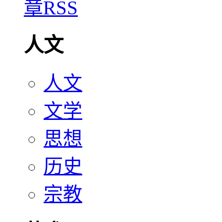
人文
人文
文学
思想
历史
宗教