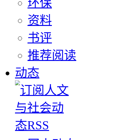
环保
资料
书评
推荐阅读
动态