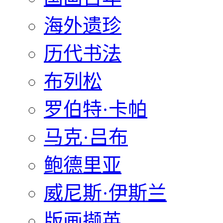
海外遗珍
历代书法
布列松
罗伯特·卡帕
马克·吕布
鲍德里亚
威尼斯·伊斯兰
版画撷英