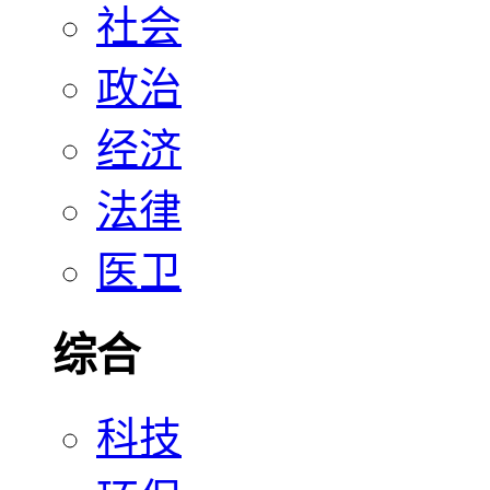
社会
政治
经济
法律
医卫
综合
科技