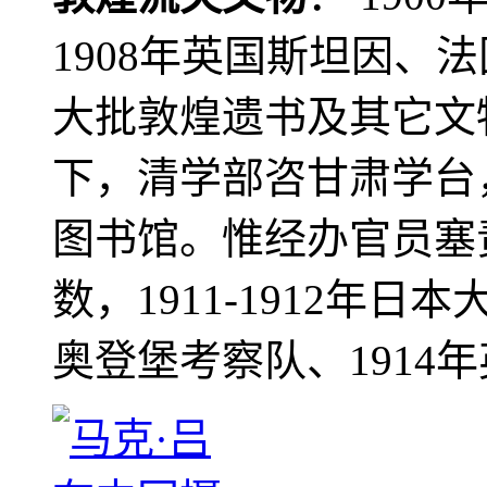
1908年英国斯坦因、
大批敦煌遗书及其它文物
下，清学部咨甘肃学台
图书馆。惟经办官员塞
数，1911-1912年日本
奥登堡考察队、1914