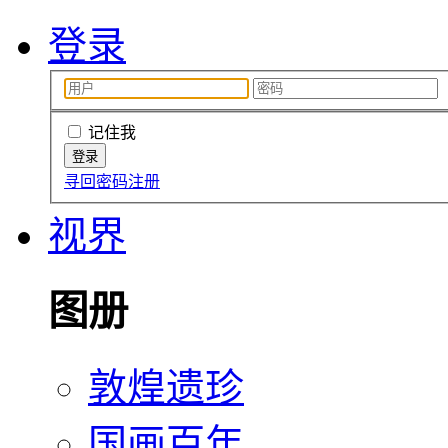
登录
记住我
寻回密码
注册
视界
图册
敦煌遗珍
国画百年