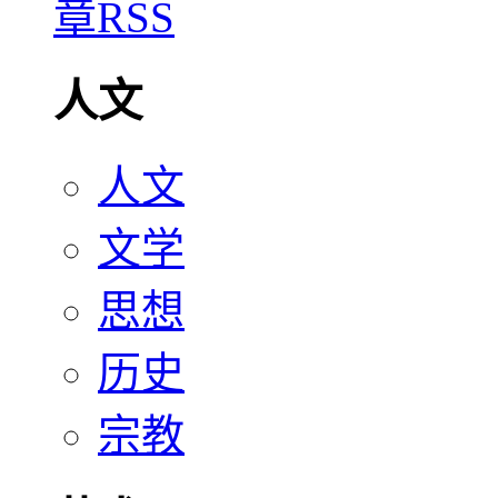
人文
人文
文学
思想
历史
宗教