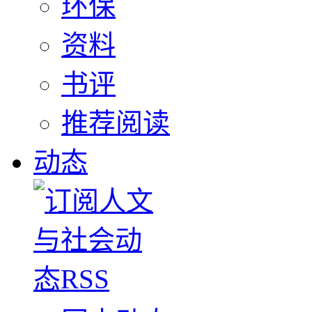
环保
资料
书评
推荐阅读
动态