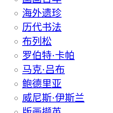
海外遗珍
历代书法
布列松
罗伯特·卡帕
马克·吕布
鲍德里亚
威尼斯·伊斯兰
版画撷英