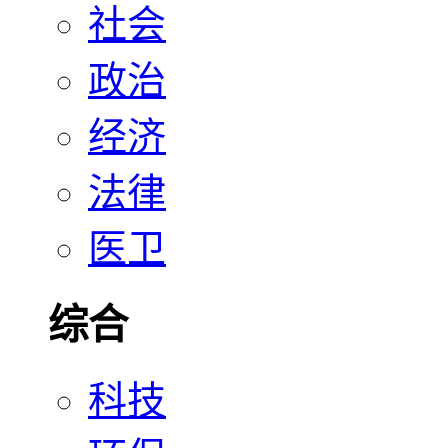
社会
政治
经济
法律
医卫
综合
科技