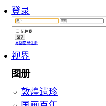
登录
记住我
寻回密码
注册
视界
图册
敦煌遗珍
国画百年