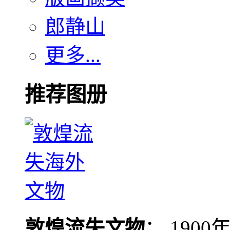
郎静山
更多...
推荐图册
敦煌流失文物
： 190