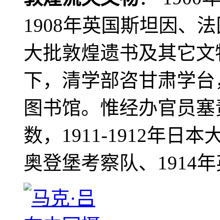
1908年英国斯坦因、
大批敦煌遗书及其它文物
下，清学部咨甘肃学台
图书馆。惟经办官员塞
数，1911-1912年日本
奥登堡考察队、1914