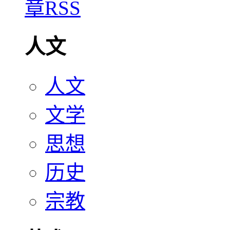
人文
人文
文学
思想
历史
宗教