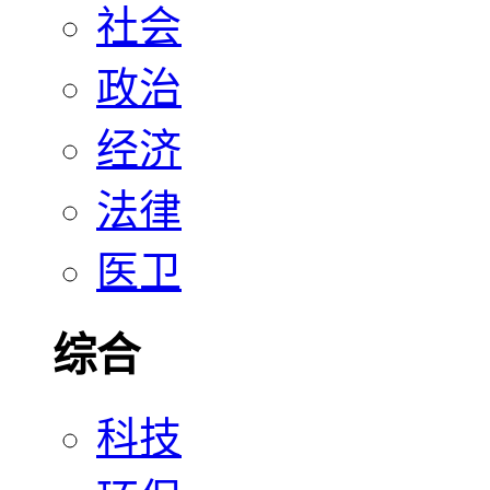
社会
政治
经济
法律
医卫
综合
科技