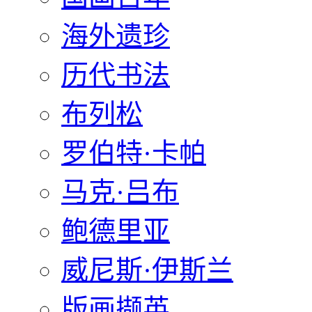
海外遗珍
历代书法
布列松
罗伯特·卡帕
马克·吕布
鲍德里亚
威尼斯·伊斯兰
版画撷英