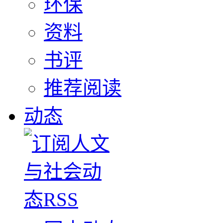
环保
资料
书评
推荐阅读
动态