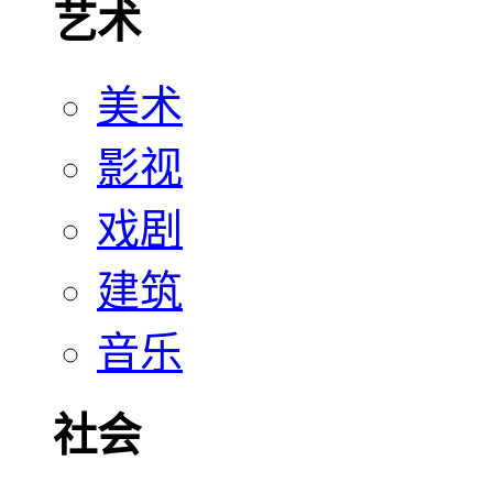
艺术
美术
影视
戏剧
建筑
音乐
社会