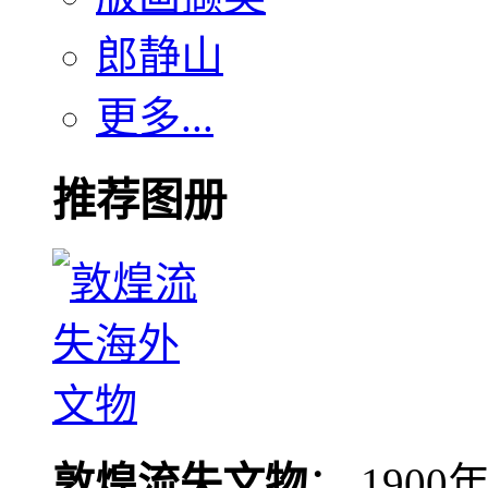
郎静山
更多...
推荐图册
敦煌流失文物
： 190