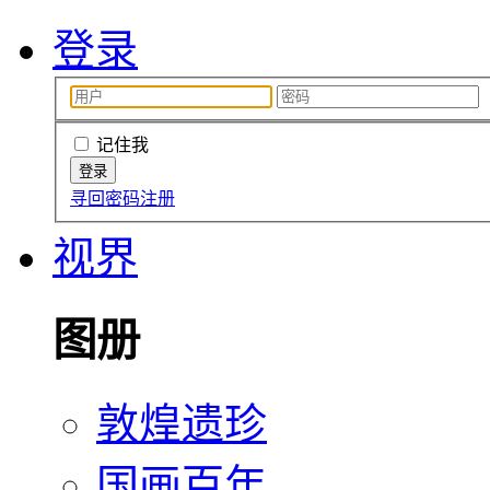
登录
记住我
寻回密码
注册
视界
图册
敦煌遗珍
国画百年