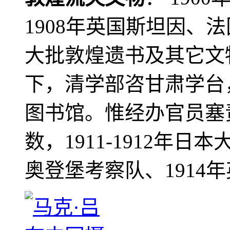
1908年英国斯坦因、
大批敦煌遗书及其它文物
下，清学部咨甘肃学台
图书馆。惟经办官员塞
数，1911-1912年日本
奥登堡考察队、1914