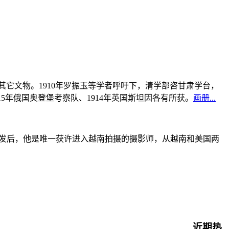
书及其它文物。1910年罗振玉等学者呼吁下，清学部咨甘肃学台，
915年俄国奥登堡考察队、1914年英国斯坦因各有所获。
画册...
战爆发后，他是唯一获许进入越南拍摄的摄影师，从越南和美国两
近期热