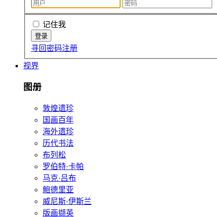
记住我
寻回密码
注册
视界
图册
敦煌遗珍
国画百年
海外遗珍
历代书法
布列松
罗伯特·卡帕
马克·吕布
鲍德里亚
威尼斯·伊斯兰
版画撷英