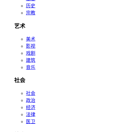
历史
宗教
艺术
美术
影视
戏剧
建筑
音乐
社会
社会
政治
经济
法律
医卫