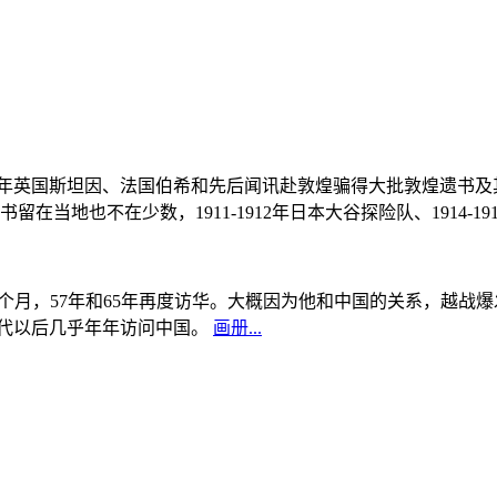
, 1908年英国斯坦因、法国伯希和先后闻讯赴敦煌骗得大批敦煌遗
当地也不在少数，1911-1912年日本大谷探险队、1914-1
中国5个月，57年和65年再度访华。大概因为他和中国的关系，越
0年代以后几乎年年访问中国。
画册...