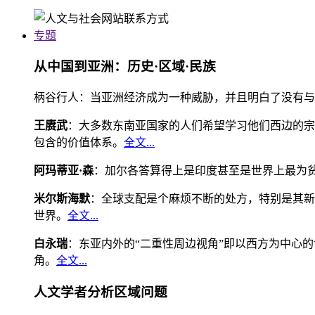
专题
从中国到亚洲：历史·区域·民族
柄谷行人：当亚洲经济成为一种威胁，并且明白了没有与
王赓武
：大多数东南亚国家的人们希望学习他们西边的宗
包含的价值体系。
全文...
阿玛蒂亚·森
：加尔各答算得上是印度甚至是世界上最为
米尔斯海默
：全球支配是个麻烦不断的处方，特别是其新
世界。
全文...
白永瑞
：东亚内外的“二重性周边视角”即以西方为中心
角。
全文...
人文学者分析区域问题