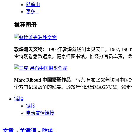
郎静山
更多...
推荐图册
敦煌流失文物
： 1900年敦煌藏经洞重见天日，1907
令将残卷悉数运京，藏京师图书馆。惟经办官员塞责，遗书留在
Marc Riboud 中国摄影作品
：马克·吕布1956年访问
个方向记录战争的残暴。1979年他退出MAGNUM，9
链接
链接
申请友情链接
文章
»
关键词
»
防疫