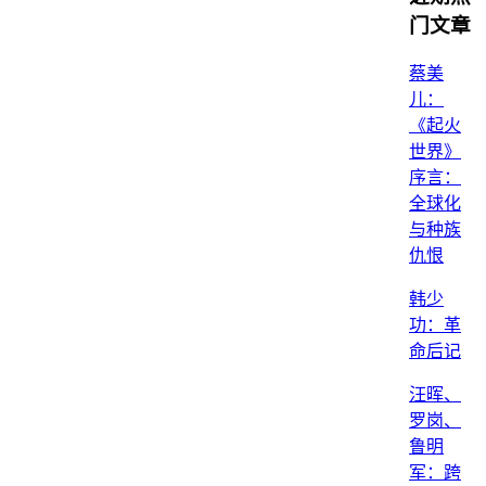
门文章
蔡美
儿：
《起火
世界》
序言：
全球化
与种族
仇恨
韩少
功：革
命后记
汪晖、
罗岗、
鲁明
军：跨