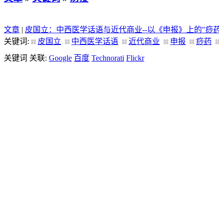
文章
|
皮国立：中西医学话语与近代商业--以《申报》上的"痧
关键词:
皮国立
中西医学话语
近代商业
申报
痧药
关键词 关联:
Google
百度
Technorati
Flickr