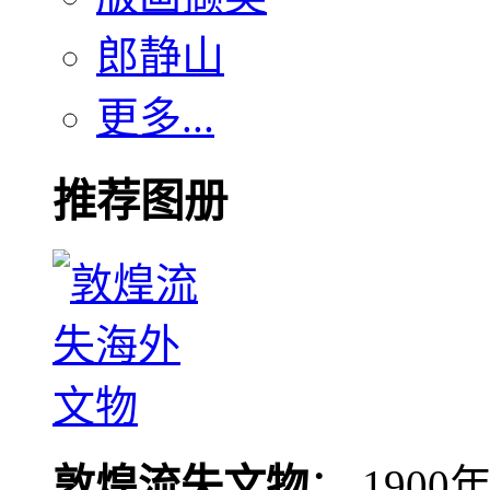
郎静山
更多...
推荐图册
敦煌流失文物
： 190