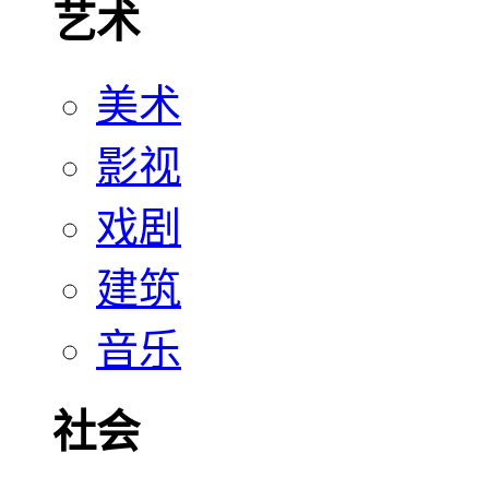
艺术
美术
影视
戏剧
建筑
音乐
社会