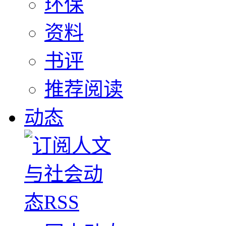
环保
资料
书评
推荐阅读
动态