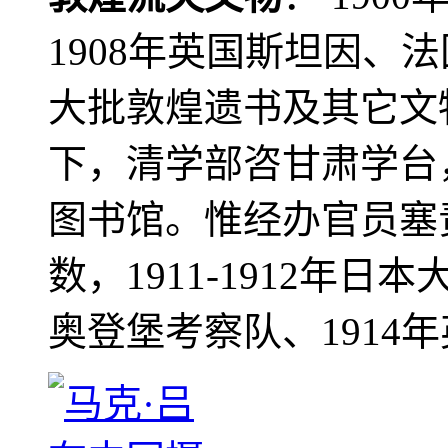
1908年英国斯坦因、
大批敦煌遗书及其它文物
下，清学部咨甘肃学台
图书馆。惟经办官员塞
数，1911-1912年日本
奥登堡考察队、1914