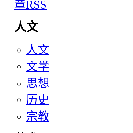
人文
人文
文学
思想
历史
宗教