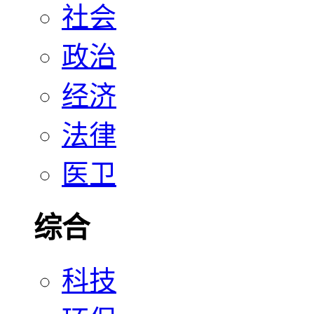
社会
政治
经济
法律
医卫
综合
科技