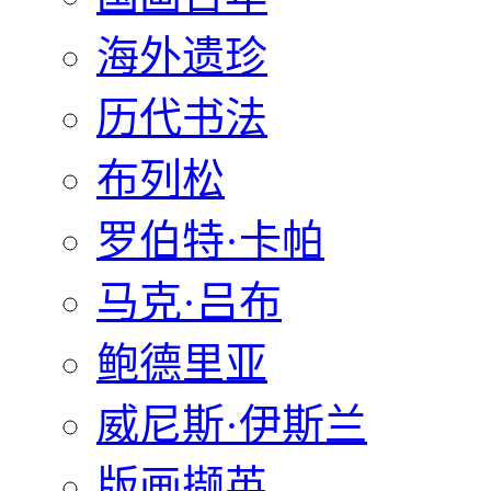
海外遗珍
历代书法
布列松
罗伯特·卡帕
马克·吕布
鲍德里亚
威尼斯·伊斯兰
版画撷英