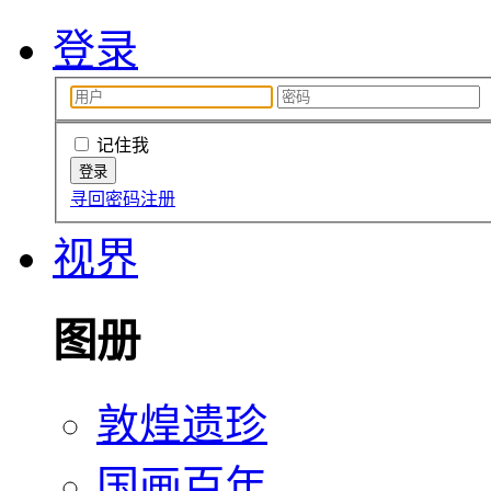
登录
记住我
寻回密码
注册
视界
图册
敦煌遗珍
国画百年