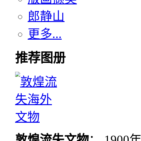
郎静山
更多...
推荐图册
敦煌流失文物
： 190