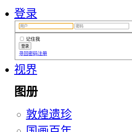
登录
记住我
寻回密码
注册
视界
图册
敦煌遗珍
国画百年