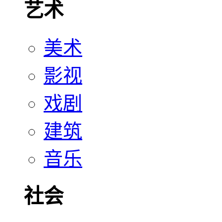
艺术
美术
影视
戏剧
建筑
音乐
社会