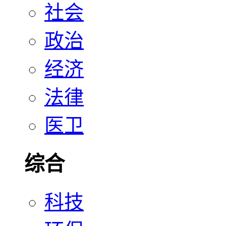
社会
政治
经济
法律
医卫
综合
科技