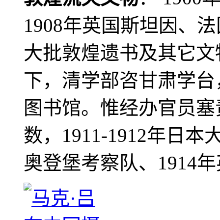
1908年英国斯坦因、
大批敦煌遗书及其它文物
下，清学部咨甘肃学台
图书馆。惟经办官员塞
数，1911-1912年日本
奥登堡考察队、1914