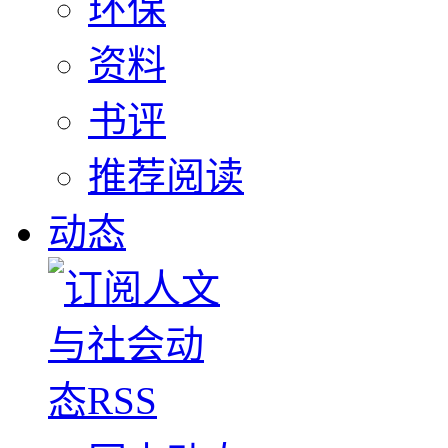
环保
资料
书评
推荐阅读
动态