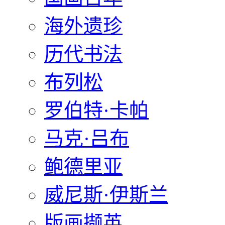
海外遗珍
历代书法
布列松
罗伯特·卡帕
马克·吕布
鲍德里亚
威尼斯·伊斯兰
版画撷英