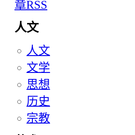
人文
人文
文学
思想
历史
宗教