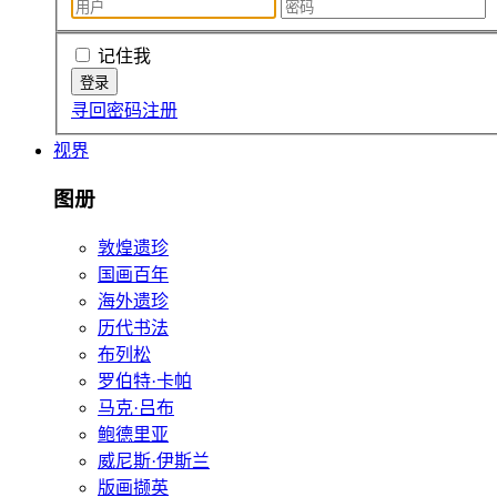
记住我
寻回密码
注册
视界
图册
敦煌遗珍
国画百年
海外遗珍
历代书法
布列松
罗伯特·卡帕
马克·吕布
鲍德里亚
威尼斯·伊斯兰
版画撷英