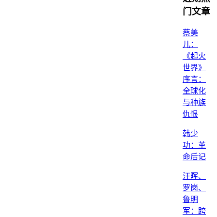
门文章
蔡美
儿：
《起火
世界》
序言：
全球化
与种族
仇恨
韩少
功：革
命后记
汪晖、
罗岗、
鲁明
军：跨