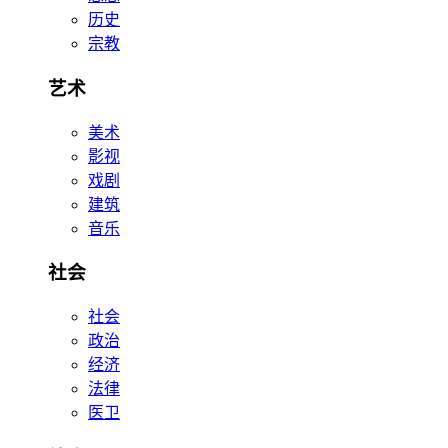
历史
宗教
艺术
美术
影视
戏剧
建筑
音乐
社会
社会
政治
经济
法律
医卫