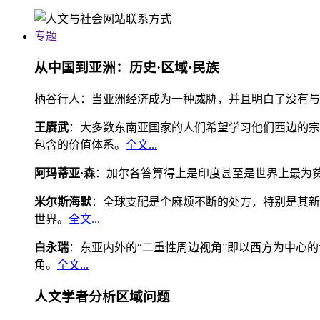
专题
从中国到亚洲：历史·区域·民族
柄谷行人：当亚洲经济成为一种威胁，并且明白了没有与
王赓武
：大多数东南亚国家的人们希望学习他们西边的宗
包含的价值体系。
全文...
阿玛蒂亚·森
：加尔各答算得上是印度甚至是世界上最为
米尔斯海默
：全球支配是个麻烦不断的处方，特别是其新
世界。
全文...
白永瑞
：东亚内外的“二重性周边视角”即以西方为中心
角。
全文...
人文学者分析区域问题