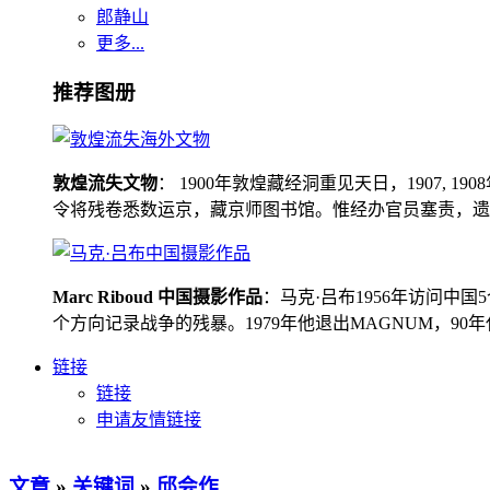
郎静山
更多...
推荐图册
敦煌流失文物
： 1900年敦煌藏经洞重见天日，1907
令将残卷悉数运京，藏京师图书馆。惟经办官员塞责，遗书留在
Marc Riboud 中国摄影作品
：马克·吕布1956年访问
个方向记录战争的残暴。1979年他退出MAGNUM，9
链接
链接
申请友情链接
文章
»
关键词
»
邱会作