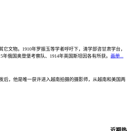
书及其它文物。1910年罗振玉等学者呼吁下，清学部咨甘肃学台，
915年俄国奥登堡考察队、1914年英国斯坦因各有所获。
画册...
战爆发后，他是唯一获许进入越南拍摄的摄影师，从越南和美国两
近期热