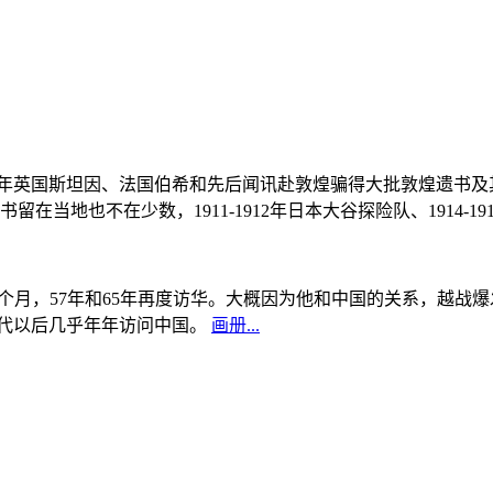
, 1908年英国斯坦因、法国伯希和先后闻讯赴敦煌骗得大批敦煌遗
当地也不在少数，1911-1912年日本大谷探险队、1914-1
中国5个月，57年和65年再度访华。大概因为他和中国的关系，越
0年代以后几乎年年访问中国。
画册...