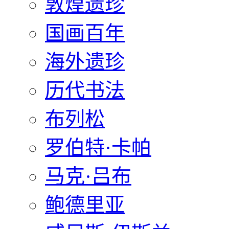
敦煌遗珍
国画百年
海外遗珍
历代书法
布列松
罗伯特·卡帕
马克·吕布
鲍德里亚