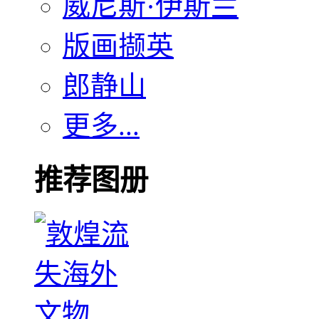
威尼斯·伊斯兰
版画撷英
郎静山
更多...
推荐图册