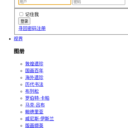
记住我
寻回密码
注册
视界
图册
敦煌遗珍
国画百年
海外遗珍
历代书法
布列松
罗伯特·卡帕
马克·吕布
鲍德里亚
威尼斯·伊斯兰
版画撷英