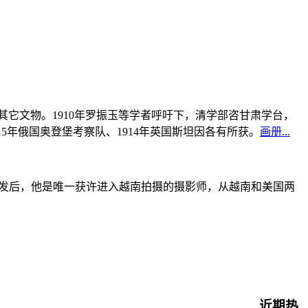
书及其它文物。1910年罗振玉等学者呼吁下，清学部咨甘肃学台，
915年俄国奥登堡考察队、1914年英国斯坦因各有所获。
画册...
战爆发后，他是唯一获许进入越南拍摄的摄影师，从越南和美国两
近期热