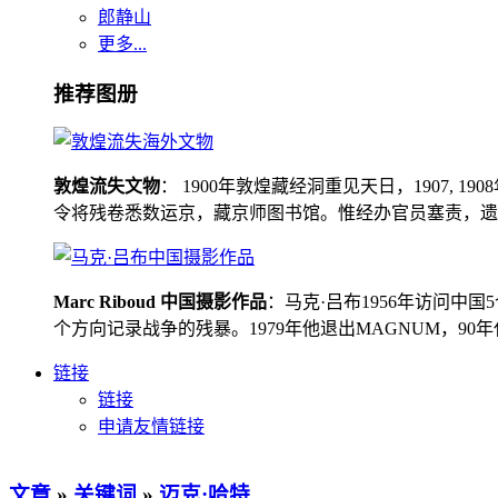
郎静山
更多...
推荐图册
敦煌流失文物
： 1900年敦煌藏经洞重见天日，1907
令将残卷悉数运京，藏京师图书馆。惟经办官员塞责，遗书留在
Marc Riboud 中国摄影作品
：马克·吕布1956年访问
个方向记录战争的残暴。1979年他退出MAGNUM，9
链接
链接
申请友情链接
文章
»
关键词
»
迈克·哈特