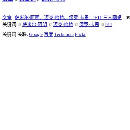
文章
|
萨米尔·阿明、迈克·哈特、保罗·卡恩：9·11 三人圆桌
0
关键词:
萨米尔·阿明
迈克·哈特
保罗·卡恩
911
关键词 关联:
Google
百度
Technorati
Flickr