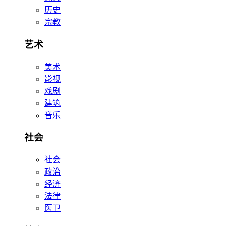
历史
宗教
艺术
美术
影视
戏剧
建筑
音乐
社会
社会
政治
经济
法律
医卫