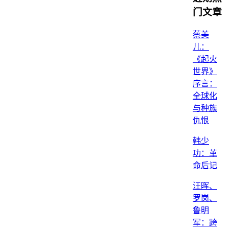
门文章
蔡美
儿：
《起火
世界》
序言：
全球化
与种族
仇恨
韩少
功：革
命后记
汪晖、
罗岗、
鲁明
军：跨