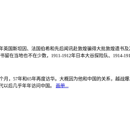
, 1908年英国斯坦因、法国伯希和先后闻讯赴敦煌骗得大批敦煌遗
当地也不在少数，1911-1912年日本大谷探险队、1914-1
中国5个月，57年和65年再度访华。大概因为他和中国的关系，越
0年代以后几乎年年访问中国。
画册...