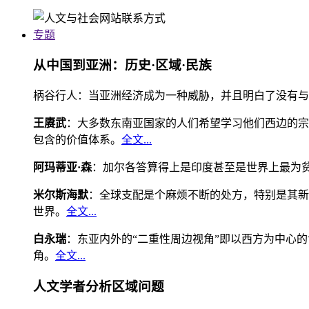
专题
从中国到亚洲：历史·区域·民族
柄谷行人：当亚洲经济成为一种威胁，并且明白了没有与
王赓武
：大多数东南亚国家的人们希望学习他们西边的宗
包含的价值体系。
全文...
阿玛蒂亚·森
：加尔各答算得上是印度甚至是世界上最为
米尔斯海默
：全球支配是个麻烦不断的处方，特别是其新
世界。
全文...
白永瑞
：东亚内外的“二重性周边视角”即以西方为中心
角。
全文...
人文学者分析区域问题