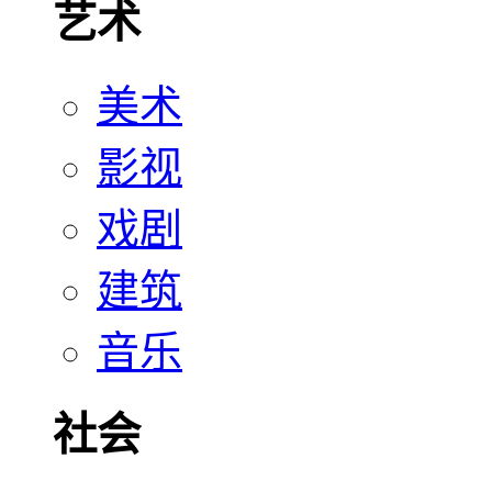
艺术
美术
影视
戏剧
建筑
音乐
社会