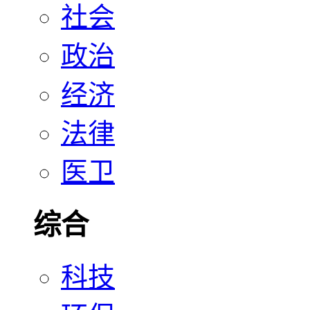
社会
政治
经济
法律
医卫
综合
科技