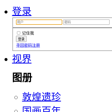
登录
记住我
寻回密码
注册
视界
图册
敦煌遗珍
国画百年