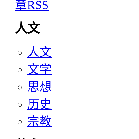
人文
人文
文学
思想
历史
宗教