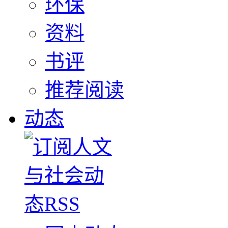
环保
资料
书评
推荐阅读
动态