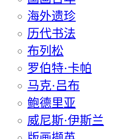
海外遗珍
历代书法
布列松
罗伯特·卡帕
马克·吕布
鲍德里亚
威尼斯·伊斯兰
版画撷英