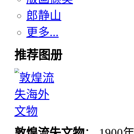
郎静山
更多...
推荐图册
敦煌流失文物
： 190