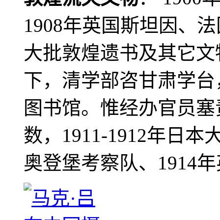
1908年英国斯坦因、
大批敦煌遗书及其它文物
下，清学部咨甘肃学台
图书馆。惟经办官员塞
数，1911-1912年日本
奥登堡考察队、1914