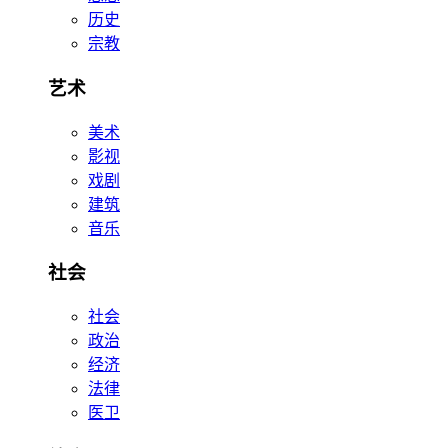
历史
宗教
艺术
美术
影视
戏剧
建筑
音乐
社会
社会
政治
经济
法律
医卫