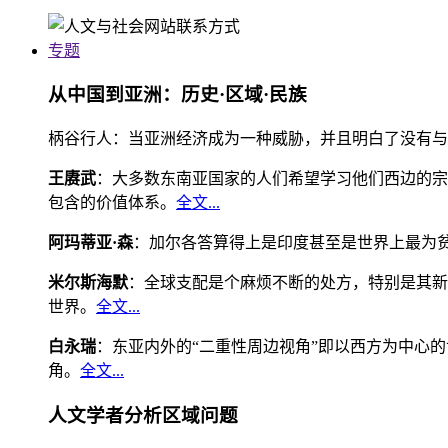
专题
从中国到亚洲：历史·区域·民族
柄谷行人：当亚洲经济成为一种威胁，并且明白了没有与
王赓武
：大多数东南亚国家的人们希望学习他们西边的宗
包含的价值体系。
全文...
阿玛蒂亚·森
：加尔各答算得上是印度甚至是世界上最为
米尔斯海默
：全球支配是个麻烦不断的处方，特别是其新
世界。
全文...
白永瑞
：东亚内外的“二重性周边视角”即以西方为中心
角。
全文...
人文学者分析区域问题