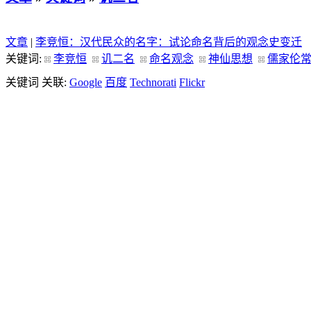
文章
|
李竞恒：汉代民众的名字：试论命名背后的观念史变迁
关键词:
李竞恒
讥二名
命名观念
神仙思想
儒家伦
关键词 关联:
Google
百度
Technorati
Flickr