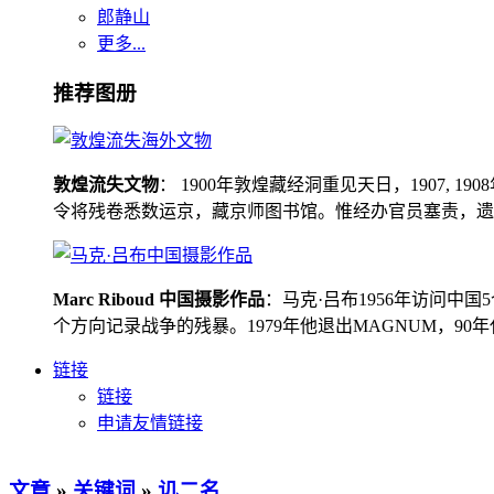
郎静山
更多...
推荐图册
敦煌流失文物
： 1900年敦煌藏经洞重见天日，1907
令将残卷悉数运京，藏京师图书馆。惟经办官员塞责，遗书留在
Marc Riboud 中国摄影作品
：马克·吕布1956年访问
个方向记录战争的残暴。1979年他退出MAGNUM，9
链接
链接
申请友情链接
文章
»
关键词
»
讥二名