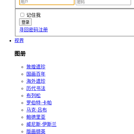
记住我
寻回密码
注册
视界
图册
敦煌遗珍
国画百年
海外遗珍
历代书法
布列松
罗伯特·卡帕
马克·吕布
鲍德里亚
威尼斯·伊斯兰
版画撷英