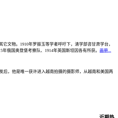
书及其它文物。1910年罗振玉等学者呼吁下，清学部咨甘肃学台，
915年俄国奥登堡考察队、1914年英国斯坦因各有所获。
画册...
战爆发后，他是唯一获许进入越南拍摄的摄影师，从越南和美国两
近期热