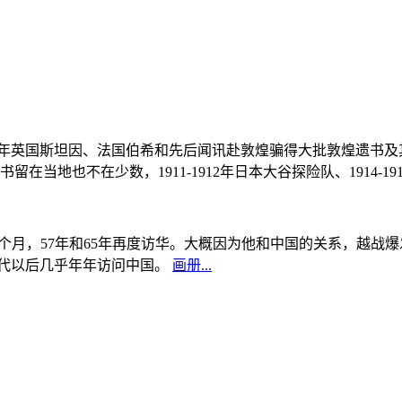
, 1908年英国斯坦因、法国伯希和先后闻讯赴敦煌骗得大批敦煌遗
当地也不在少数，1911-1912年日本大谷探险队、1914-1
中国5个月，57年和65年再度访华。大概因为他和中国的关系，越
0年代以后几乎年年访问中国。
画册...