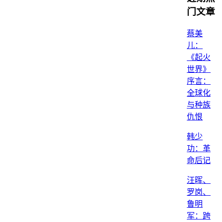
门文章
蔡美
儿：
《起火
世界》
序言：
全球化
与种族
仇恨
韩少
功：革
命后记
汪晖、
罗岗、
鲁明
军：跨