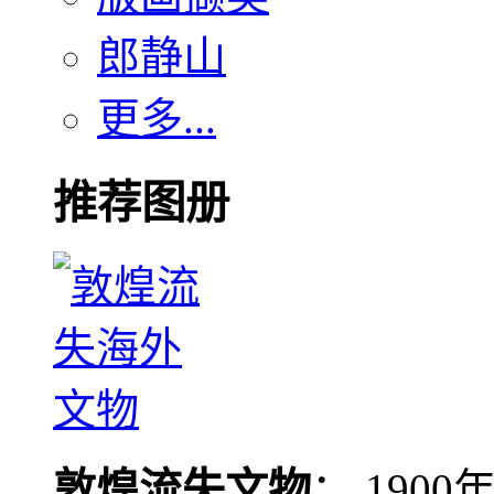
郎静山
更多...
推荐图册
敦煌流失文物
： 190