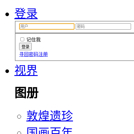
登录
记住我
寻回密码
注册
视界
图册
敦煌遗珍
国画百年