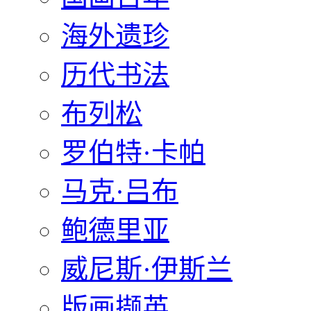
海外遗珍
历代书法
布列松
罗伯特·卡帕
马克·吕布
鲍德里亚
威尼斯·伊斯兰
版画撷英