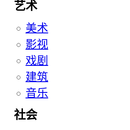
艺术
美术
影视
戏剧
建筑
音乐
社会