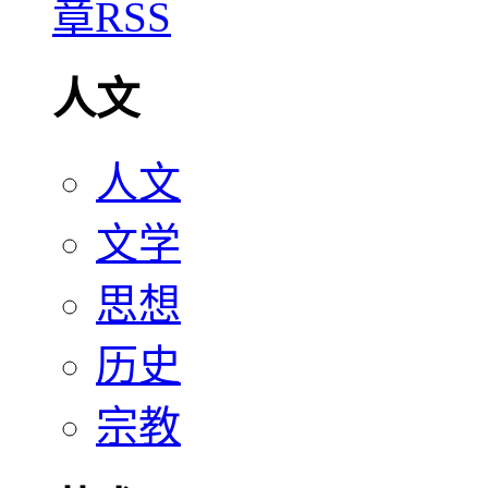
人文
人文
文学
思想
历史
宗教