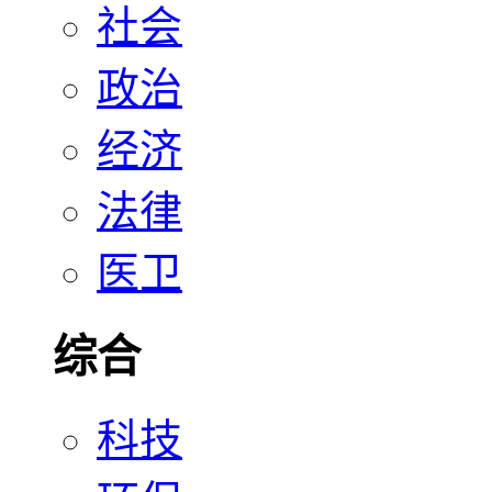
社会
政治
经济
法律
医卫
综合
科技