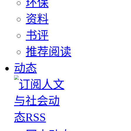
环保
资料
书评
推荐阅读
动态