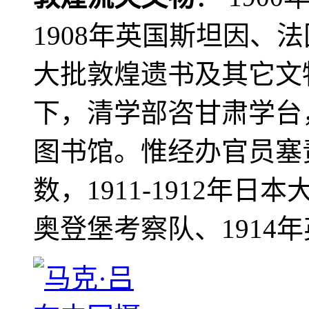
1908年英国斯坦因、
大批敦煌遗书及其它文物
下，清学部咨甘肃学台
图书馆。惟经办官员塞
数，1911-1912年日本
奥登堡考察队、1914