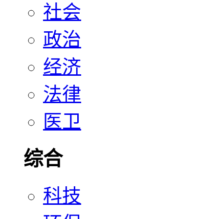
社会
政治
经济
法律
医卫
综合
科技