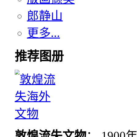
郎静山
更多...
推荐图册
敦煌流失文物
： 190