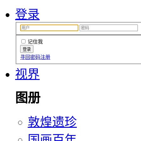
登录
记住我
寻回密码
注册
视界
图册
敦煌遗珍
国画百年