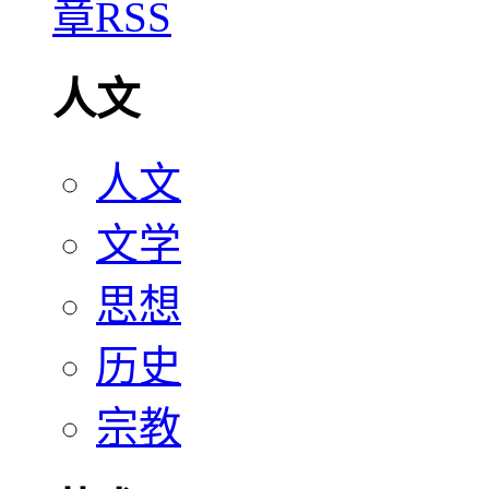
人文
人文
文学
思想
历史
宗教