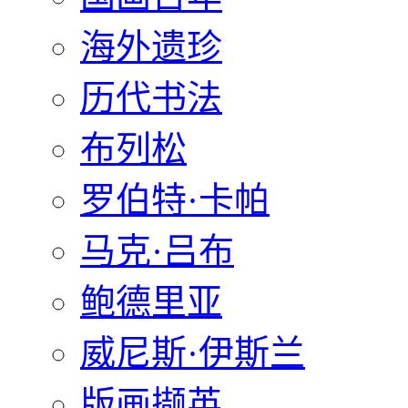
海外遗珍
历代书法
布列松
罗伯特·卡帕
马克·吕布
鲍德里亚
威尼斯·伊斯兰
版画撷英