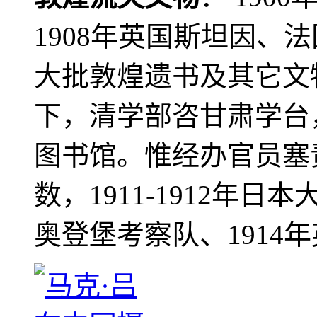
1908年英国斯坦因、
大批敦煌遗书及其它文物
下，清学部咨甘肃学台
图书馆。惟经办官员塞
数，1911-1912年日本
奥登堡考察队、1914