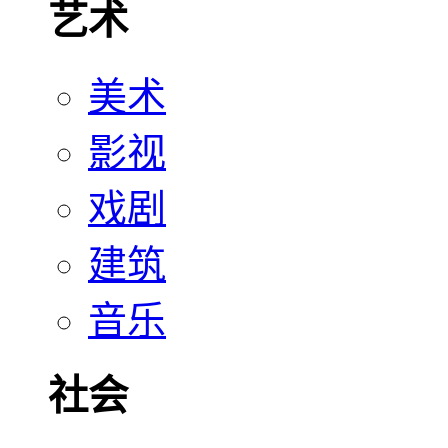
艺术
美术
影视
戏剧
建筑
音乐
社会