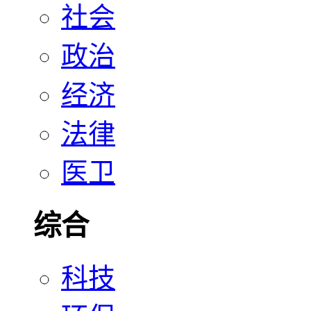
社会
政治
经济
法律
医卫
综合
科技