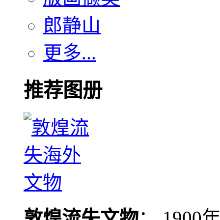
郎静山
更多...
推荐图册
敦煌流失文物
： 190