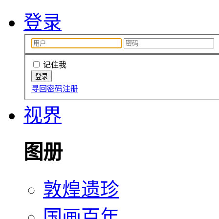
登录
记住我
寻回密码
注册
视界
图册
敦煌遗珍
国画百年