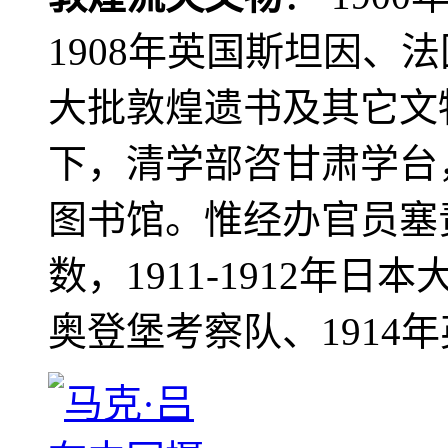
1908年英国斯坦因、
大批敦煌遗书及其它文物
下，清学部咨甘肃学台
图书馆。惟经办官员塞
数，1911-1912年日本
奥登堡考察队、1914