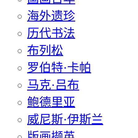
海外遗珍
历代书法
布列松
罗伯特·卡帕
马克·吕布
鲍德里亚
威尼斯·伊斯兰
版画撷英