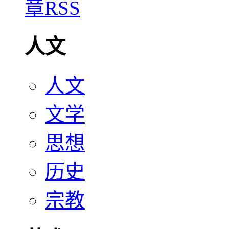
人文
人文
文学
思想
历史
宗教