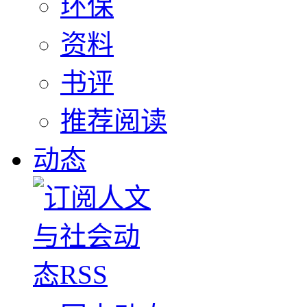
环保
资料
书评
推荐阅读
动态