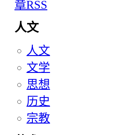
人文
人文
文学
思想
历史
宗教