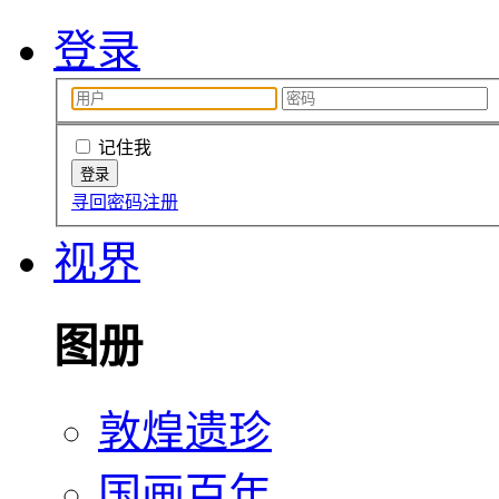
登录
记住我
寻回密码
注册
视界
图册
敦煌遗珍
国画百年