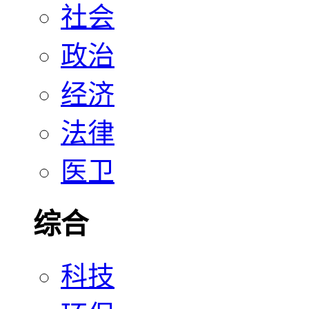
社会
政治
经济
法律
医卫
综合
科技