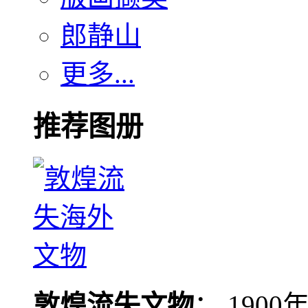
郎静山
更多...
推荐图册
敦煌流失文物
： 190