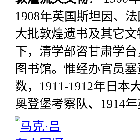
1908年英国斯坦因、
大批敦煌遗书及其它文物
下，清学部咨甘肃学台
图书馆。惟经办官员塞
数，1911-1912年日本
奥登堡考察队、1914