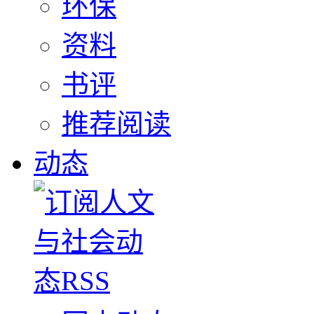
环保
资料
书评
推荐阅读
动态