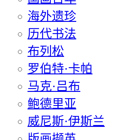
海外遗珍
历代书法
布列松
罗伯特·卡帕
马克·吕布
鲍德里亚
威尼斯·伊斯兰
版画撷英