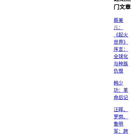
门文章
蔡美
儿：
《起火
世界》
序言：
全球化
与种族
仇恨
韩少
功：革
命后记
汪晖、
罗岗、
鲁明
军：跨