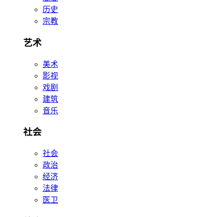
历史
宗教
艺术
美术
影视
戏剧
建筑
音乐
社会
社会
政治
经济
法律
医卫