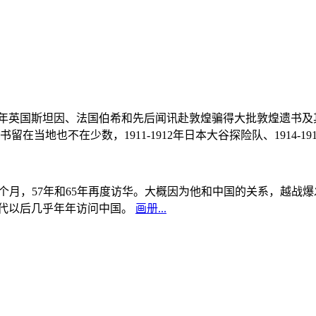
, 1908年英国斯坦因、法国伯希和先后闻讯赴敦煌骗得大批敦煌遗
当地也不在少数，1911-1912年日本大谷探险队、1914-1
中国5个月，57年和65年再度访华。大概因为他和中国的关系，越
0年代以后几乎年年访问中国。
画册...