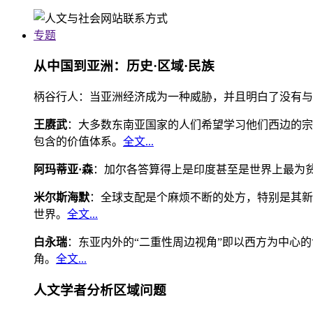
专题
从中国到亚洲：历史·区域·民族
柄谷行人：当亚洲经济成为一种威胁，并且明白了没有与
王赓武
：大多数东南亚国家的人们希望学习他们西边的宗
包含的价值体系。
全文...
阿玛蒂亚·森
：加尔各答算得上是印度甚至是世界上最为
米尔斯海默
：全球支配是个麻烦不断的处方，特别是其新
世界。
全文...
白永瑞
：东亚内外的“二重性周边视角”即以西方为中心
角。
全文...
人文学者分析区域问题