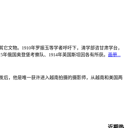
书及其它文物。1910年罗振玉等学者呼吁下，清学部咨甘肃学台，
915年俄国奥登堡考察队、1914年英国斯坦因各有所获。
画册...
战爆发后，他是唯一获许进入越南拍摄的摄影师，从越南和美国两
近期热