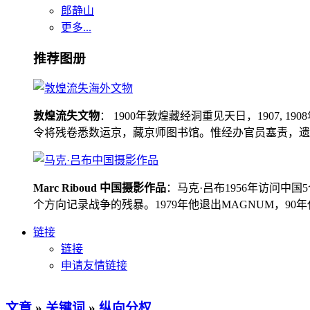
郎静山
更多...
推荐图册
敦煌流失文物
： 1900年敦煌藏经洞重见天日，1907
令将残卷悉数运京，藏京师图书馆。惟经办官员塞责，遗书留在
Marc Riboud 中国摄影作品
：马克·吕布1956年访问
个方向记录战争的残暴。1979年他退出MAGNUM，9
链接
链接
申请友情链接
文章
»
关键词
»
纵向分权