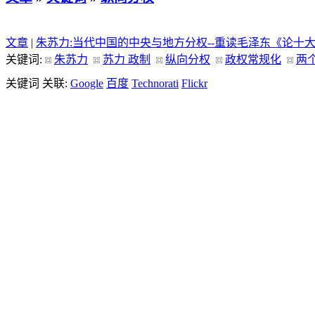
文章
|
朱苏力:当代中国的中央与地方分权--重读毛泽东《论十
关键词:
朱苏力
苏力 政制
纵向分权
政权常规化
两
关键词 关联:
Google
百度
Technorati
Flickr