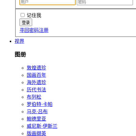
记住我
寻回密码
注册
视界
图册
敦煌遗珍
国画百年
海外遗珍
历代书法
布列松
罗伯特·卡帕
马克·吕布
鲍德里亚
威尼斯·伊斯兰
版画撷英