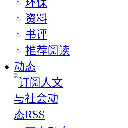
环保
资料
书评
推荐阅读
动态