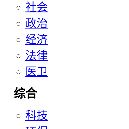
社会
政治
经济
法律
医卫
综合
科技