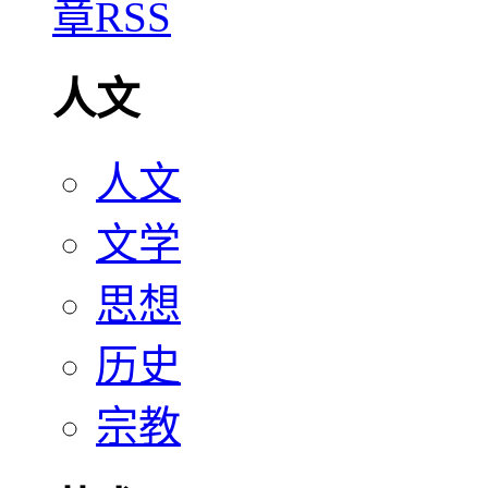
人文
人文
文学
思想
历史
宗教