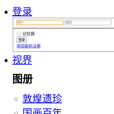
登录
记住我
寻回密码
注册
视界
图册
敦煌遗珍
国画百年