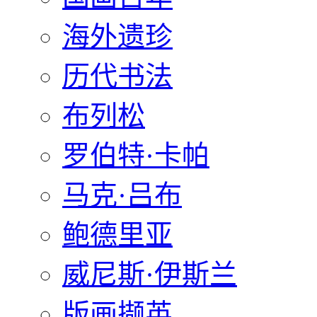
海外遗珍
历代书法
布列松
罗伯特·卡帕
马克·吕布
鲍德里亚
威尼斯·伊斯兰
版画撷英