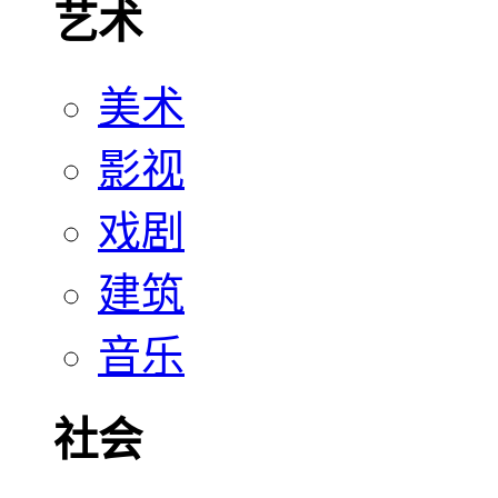
艺术
美术
影视
戏剧
建筑
音乐
社会