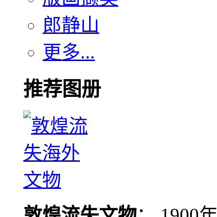
郎静山
更多...
推荐图册
敦煌流失文物
： 190