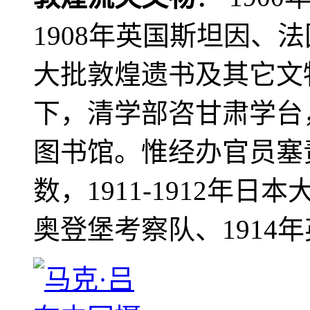
1908年英国斯坦因、
大批敦煌遗书及其它文物
下，清学部咨甘肃学台
图书馆。惟经办官员塞
数，1911-1912年日本
奥登堡考察队、1914