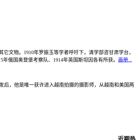
书及其它文物。1910年罗振玉等学者呼吁下，清学部咨甘肃学台，
915年俄国奥登堡考察队、1914年英国斯坦因各有所获。
画册...
战爆发后，他是唯一获许进入越南拍摄的摄影师，从越南和美国两
近期热