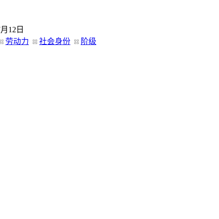
7月12日
劳动力
社会身份
阶级