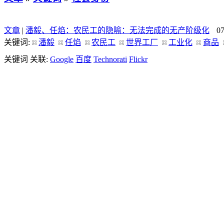
文章
|
潘毅、任焰：农民工的隐喻：无法完成的无产阶级化
0
关键词:
潘毅
任焰
农民工
世界工厂
工业化
商品
关键词 关联:
Google
百度
Technorati
Flickr