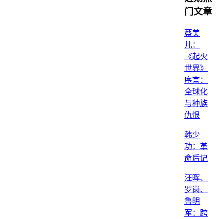
门文章
蔡美
儿：
《起火
世界》
序言：
全球化
与种族
仇恨
韩少
功：革
命后记
汪晖、
罗岗、
鲁明
军：跨