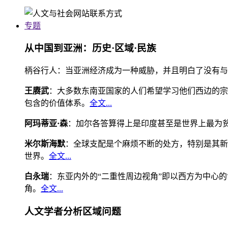
专题
从中国到亚洲：历史·区域·民族
柄谷行人：当亚洲经济成为一种威胁，并且明白了没有与
王赓武
：大多数东南亚国家的人们希望学习他们西边的宗
包含的价值体系。
全文...
阿玛蒂亚·森
：加尔各答算得上是印度甚至是世界上最为
米尔斯海默
：全球支配是个麻烦不断的处方，特别是其新
世界。
全文...
白永瑞
：东亚内外的“二重性周边视角”即以西方为中心
角。
全文...
人文学者分析区域问题