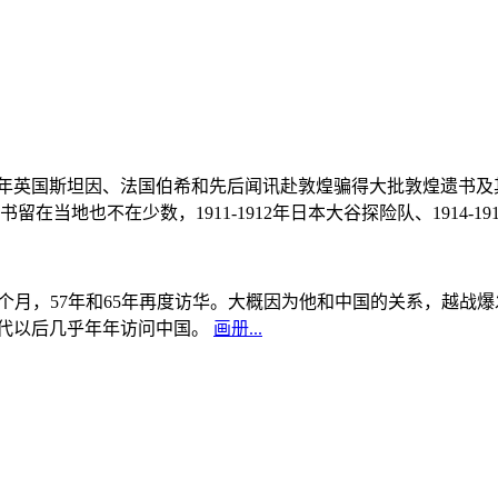
, 1908年英国斯坦因、法国伯希和先后闻讯赴敦煌骗得大批敦煌遗
当地也不在少数，1911-1912年日本大谷探险队、1914-1
中国5个月，57年和65年再度访华。大概因为他和中国的关系，越
0年代以后几乎年年访问中国。
画册...