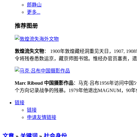
郎静山
更多...
推荐图册
敦煌流失文物
： 1900年敦煌藏经洞重见天日，1907
令将残卷悉数运京，藏京师图书馆。惟经办官员塞责，遗书留在
Marc Riboud 中国摄影作品
：马克·吕布1956年访问
个方向记录战争的残暴。1979年他退出MAGNUM，9
链接
链接
申请友情链接
文章
»
关键词
»
社会身份