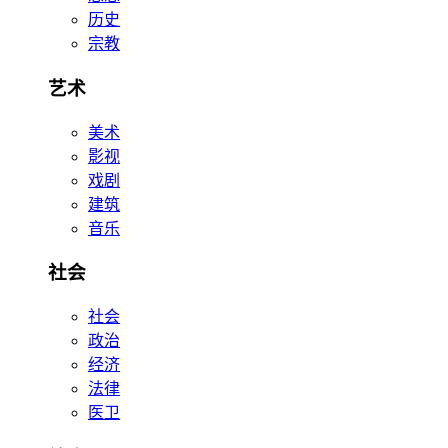
历史
宗教
艺术
美术
影视
戏剧
建筑
音乐
社会
社会
政治
经济
法律
医卫