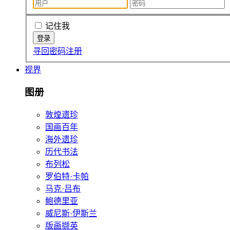
记住我
寻回密码
注册
视界
图册
敦煌遗珍
国画百年
海外遗珍
历代书法
布列松
罗伯特·卡帕
马克·吕布
鲍德里亚
威尼斯·伊斯兰
版画撷英