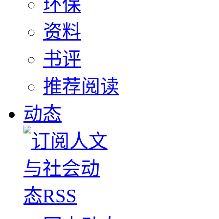
环保
资料
书评
推荐阅读
动态