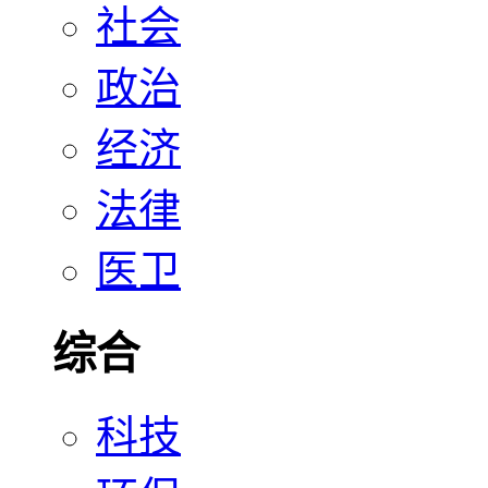
社会
政治
经济
法律
医卫
综合
科技