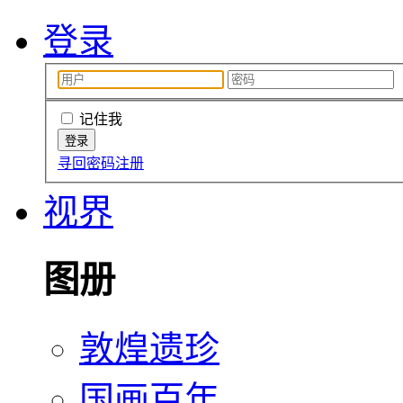
登录
记住我
寻回密码
注册
视界
图册
敦煌遗珍
国画百年