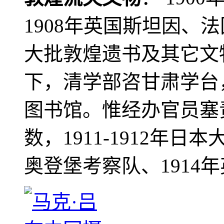
1908年英国斯坦因、
大批敦煌遗书及其它文物
下，清学部咨甘肃学台
图书馆。惟经办官员塞
数，1911-1912年日本
奥登堡考察队、1914