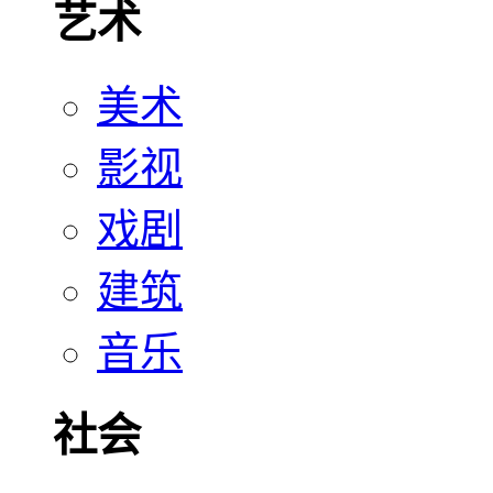
艺术
美术
影视
戏剧
建筑
音乐
社会