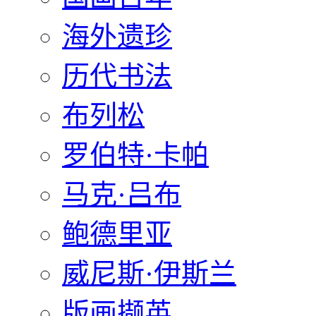
海外遗珍
历代书法
布列松
罗伯特·卡帕
马克·吕布
鲍德里亚
威尼斯·伊斯兰
版画撷英