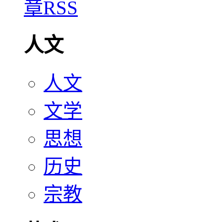
人文
人文
文学
思想
历史
宗教