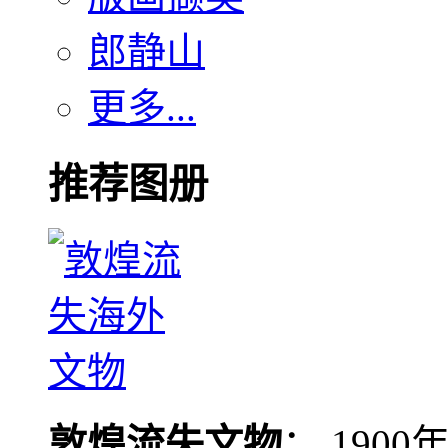
郎静山
更多...
推荐图册
敦煌流失文物
： 190