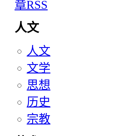
人文
人文
文学
思想
历史
宗教