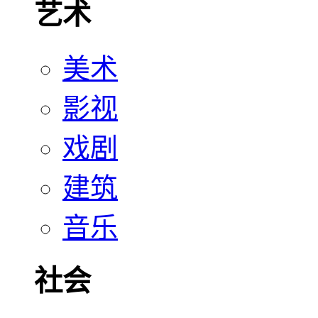
艺术
美术
影视
戏剧
建筑
音乐
社会