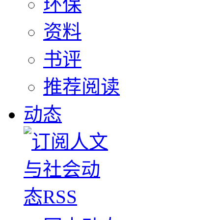
环保
资料
书评
推荐阅读
动态