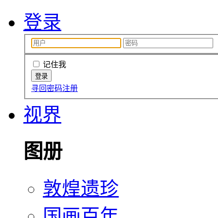
登录
记住我
寻回密码
注册
视界
图册
敦煌遗珍
国画百年