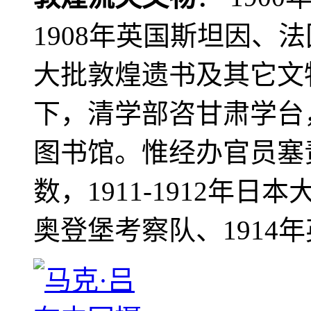
1908年英国斯坦因、
大批敦煌遗书及其它文物
下，清学部咨甘肃学台
图书馆。惟经办官员塞
数，1911-1912年日本
奥登堡考察队、1914