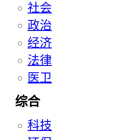
社会
政治
经济
法律
医卫
综合
科技