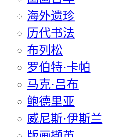
海外遗珍
历代书法
布列松
罗伯特·卡帕
马克·吕布
鲍德里亚
威尼斯·伊斯兰
版画撷英