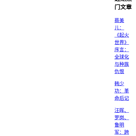
门文章
蔡美
儿：
《起火
世界》
序言：
全球化
与种族
仇恨
韩少
功：革
命后记
汪晖、
罗岗、
鲁明
军：跨