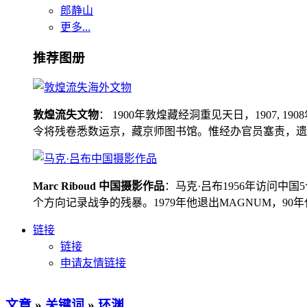
郎静山
更多...
推荐图册
敦煌流失文物
： 1900年敦煌藏经洞重见天日，1907
令将残卷悉数运京，藏京师图书馆。惟经办官员塞责，遗书留在
Marc Riboud 中国摄影作品
：马克·吕布1956年访问
个方向记录战争的残暴。1979年他退出MAGNUM，9
链接
链接
申请友情链接
文章
»
关键词
»
环渊