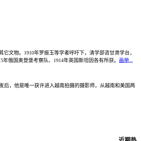
书及其它文物。1910年罗振玉等学者呼吁下，清学部咨甘肃学台，
915年俄国奥登堡考察队、1914年英国斯坦因各有所获。
画册...
战爆发后，他是唯一获许进入越南拍摄的摄影师，从越南和美国两
近期热