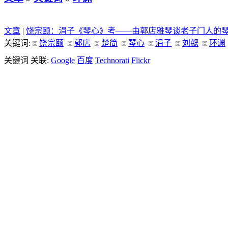
文章
|
饶宗颐：涓子《琴心》考——由郭店雅琴谈老子门人的
关键词:
饶宗颐
郭店
楚简
琴心
涓子
刘勰
环渊
关键词 关联:
Google
百度
Technorati
Flickr