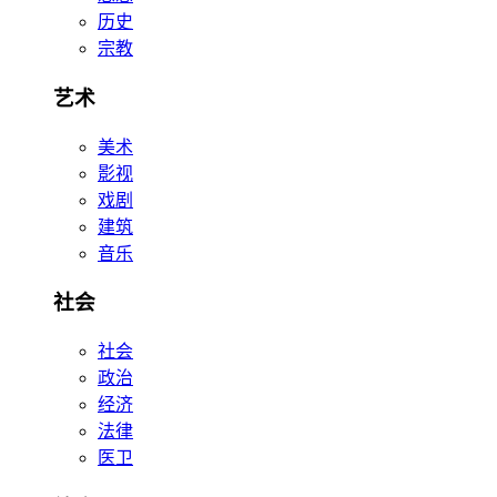
历史
宗教
艺术
美术
影视
戏剧
建筑
音乐
社会
社会
政治
经济
法律
医卫