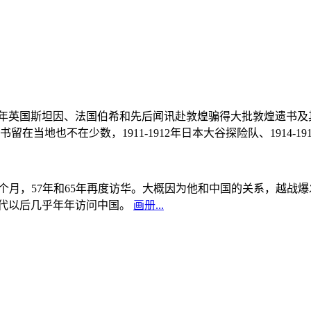
, 1908年英国斯坦因、法国伯希和先后闻讯赴敦煌骗得大批敦煌遗
当地也不在少数，1911-1912年日本大谷探险队、1914-1
中国5个月，57年和65年再度访华。大概因为他和中国的关系，越
0年代以后几乎年年访问中国。
画册...