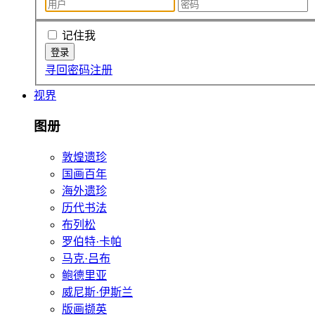
记住我
寻回密码
注册
视界
图册
敦煌遗珍
国画百年
海外遗珍
历代书法
布列松
罗伯特·卡帕
马克·吕布
鲍德里亚
威尼斯·伊斯兰
版画撷英