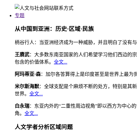
专题
从中国到亚洲：历史·区域·民族
柄谷行人：当亚洲经济成为一种威胁，并且明白了没有与
王赓武
：大多数东南亚国家的人们希望学习他们西边的宗
包含的价值体系。
全文...
阿玛蒂亚·森
：加尔各答算得上是印度甚至是世界上最为
米尔斯海默
：全球支配是个麻烦不断的处方，特别是其新
世界。
全文...
白永瑞
：东亚内外的“二重性周边视角”即以西方为中心
角。
全文...
人文学者分析区域问题