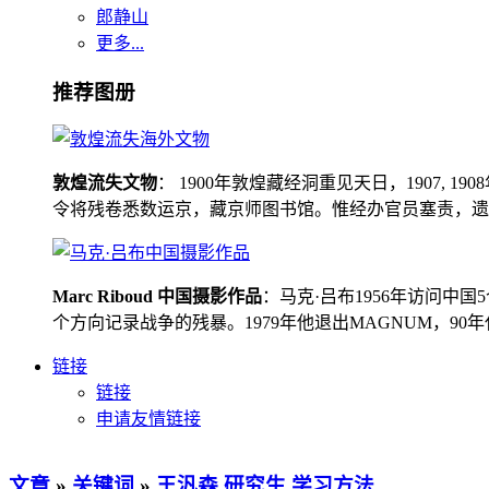
郎静山
更多...
推荐图册
敦煌流失文物
： 1900年敦煌藏经洞重见天日，1907
令将残卷悉数运京，藏京师图书馆。惟经办官员塞责，遗书留在
Marc Riboud 中国摄影作品
：马克·吕布1956年访问
个方向记录战争的残暴。1979年他退出MAGNUM，9
链接
链接
申请友情链接
文章
»
关键词
»
王汎森 研究生 学习方法