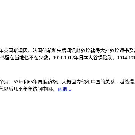
, 1908年英国斯坦因、法国伯希和先后闻讯赴敦煌骗得大批敦煌遗
当地也不在少数，1911-1912年日本大谷探险队、1914-1
中国5个月，57年和65年再度访华。大概因为他和中国的关系，越
0年代以后几乎年年访问中国。
画册...