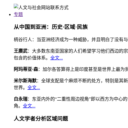
专题
从中国到亚洲：历史·区域·民族
柄谷行人：当亚洲经济成为一种威胁，并且明白了没有与
王赓武
：大多数东南亚国家的人们希望学习他们西边的宗
包含的价值体系。
全文...
阿玛蒂亚·森
：加尔各答算得上是印度甚至是世界上最为
米尔斯海默
：全球支配是个麻烦不断的处方，特别是其新
世界。
全文...
白永瑞
：东亚内外的“二重性周边视角”即以西方为中心
角。
全文...
人文学者分析区域问题