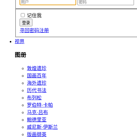
记住我
寻回密码
注册
视界
图册
敦煌遗珍
国画百年
海外遗珍
历代书法
布列松
罗伯特·卡帕
马克·吕布
鲍德里亚
威尼斯·伊斯兰
版画撷英