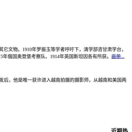
书及其它文物。1910年罗振玉等学者呼吁下，清学部咨甘肃学台，
915年俄国奥登堡考察队、1914年英国斯坦因各有所获。
画册...
战爆发后，他是唯一获许进入越南拍摄的摄影师，从越南和美国两
近期热