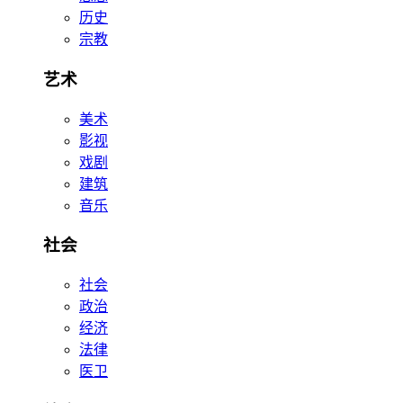
历史
宗教
艺术
美术
影视
戏剧
建筑
音乐
社会
社会
政治
经济
法律
医卫