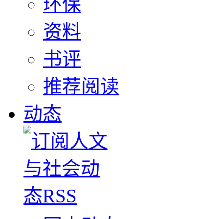
环保
资料
书评
推荐阅读
动态