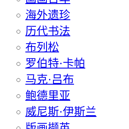
海外遗珍
历代书法
布列松
罗伯特·卡帕
马克·吕布
鲍德里亚
威尼斯·伊斯兰
版画撷英