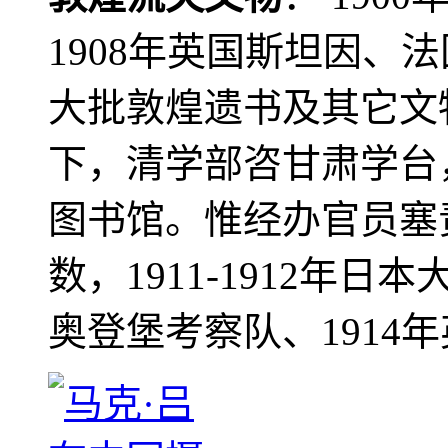
1908年英国斯坦因、
大批敦煌遗书及其它文物
下，清学部咨甘肃学台
图书馆。惟经办官员塞
数，1911-1912年日本
奥登堡考察队、1914