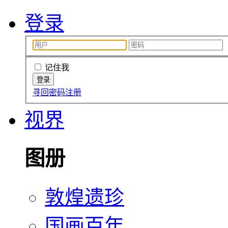
登录
记住我
寻回密码
注册
视界
图册
敦煌遗珍
国画百年