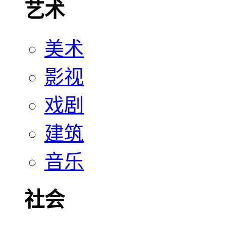
艺术
美术
影视
戏剧
建筑
音乐
社会