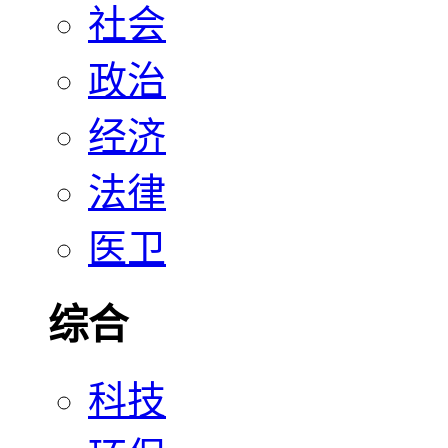
社会
政治
经济
法律
医卫
综合
科技