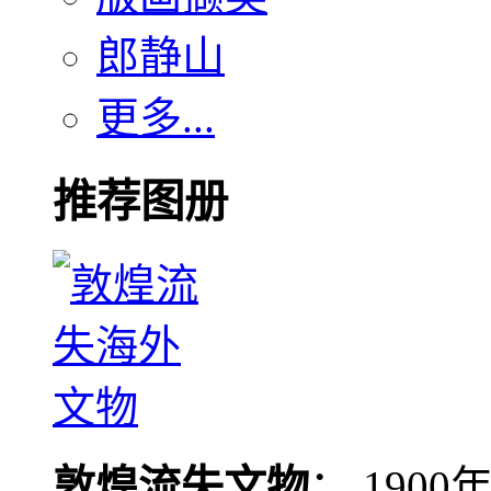
郎静山
更多...
推荐图册
敦煌流失文物
： 190