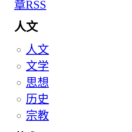
人文
人文
文学
思想
历史
宗教