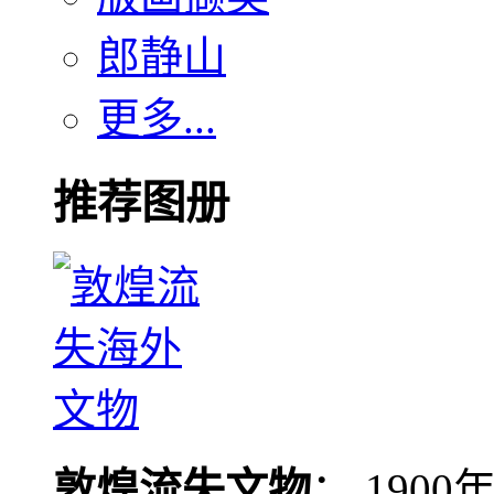
郎静山
更多...
推荐图册
敦煌流失文物
： 190