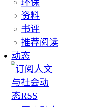
环保
资料
书评
推荐阅读
动态