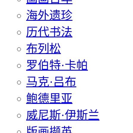
海外遗珍
历代书法
布列松
罗伯特·卡帕
马克·吕布
鲍德里亚
威尼斯·伊斯兰
版画撷英