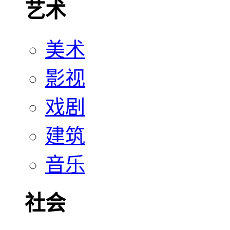
艺术
美术
影视
戏剧
建筑
音乐
社会