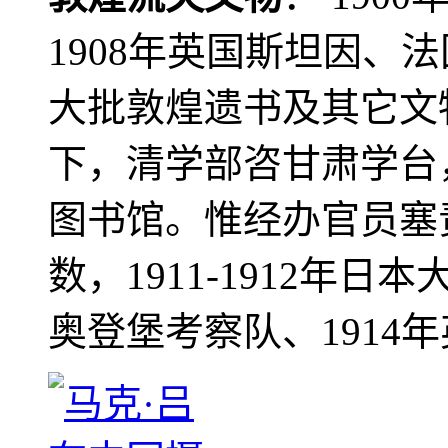
1908年英国斯坦因、
大批敦煌遗书及其它文物
下，清学部咨甘肃学台
图书馆。惟经办官员塞
数，1911-1912年日本
奥登堡考察队、1914