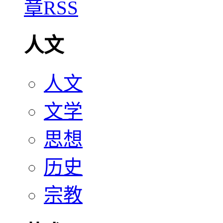
人文
人文
文学
思想
历史
宗教