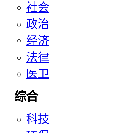
社会
政治
经济
法律
医卫
综合
科技