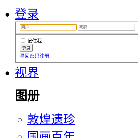
登录
记住我
寻回密码
注册
视界
图册
敦煌遗珍
国画百年