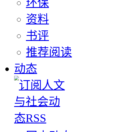
环保
资料
书评
推荐阅读
动态