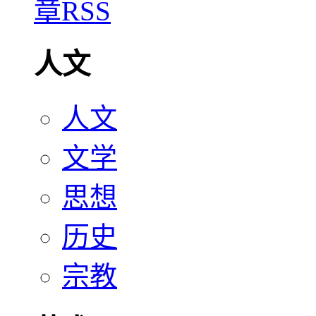
人文
人文
文学
思想
历史
宗教