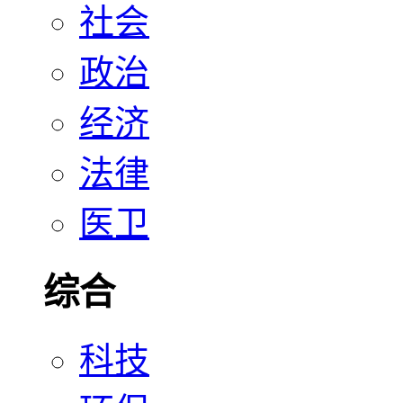
社会
政治
经济
法律
医卫
综合
科技