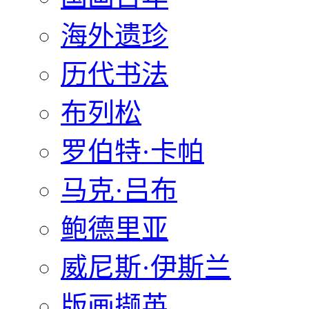
海外遗珍
历代书法
布列松
罗伯特·卡帕
马克·吕布
鲍德里亚
威尼斯·伊斯兰
版画撷英