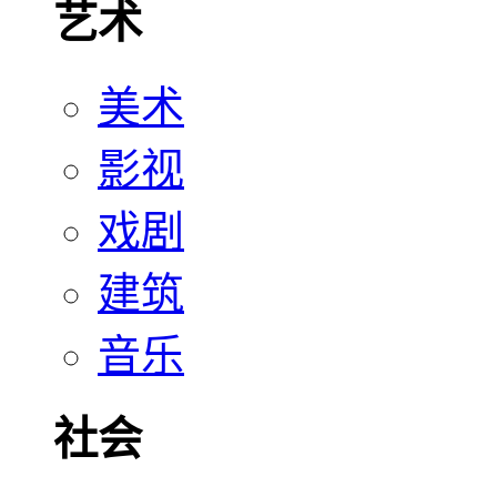
艺术
美术
影视
戏剧
建筑
音乐
社会