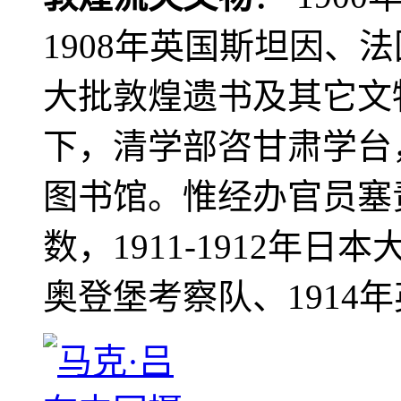
1908年英国斯坦因、
大批敦煌遗书及其它文物
下，清学部咨甘肃学台
图书馆。惟经办官员塞
数，1911-1912年日本
奥登堡考察队、1914