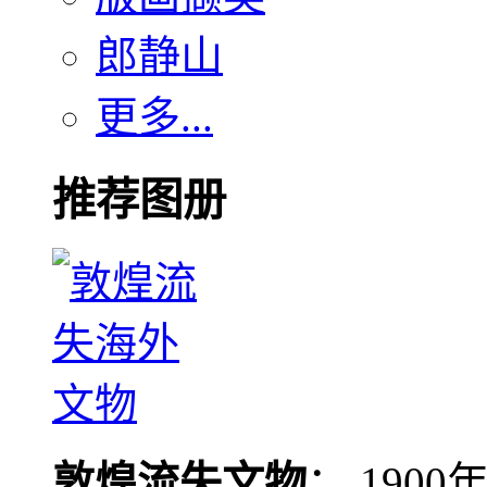
郎静山
更多...
推荐图册
敦煌流失文物
： 190