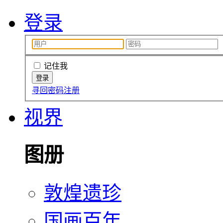
登录
记住我
寻回密码
注册
视界
图册
敦煌遗珍
国画百年