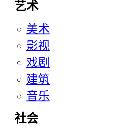
艺术
美术
影视
戏剧
建筑
音乐
社会