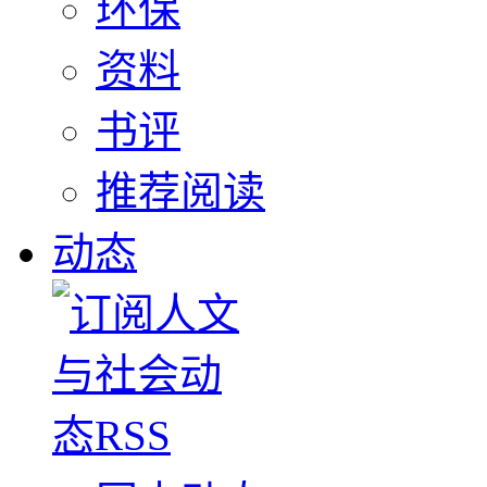
环保
资料
书评
推荐阅读
动态