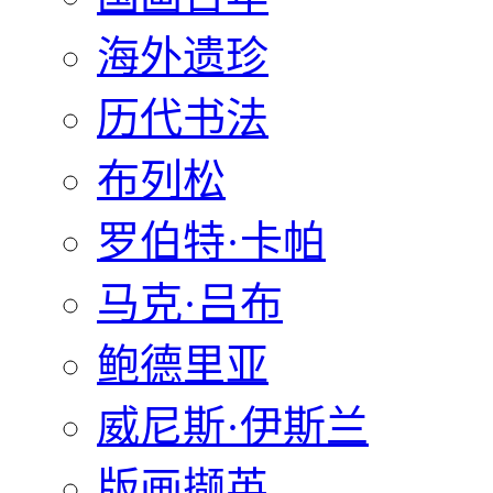
海外遗珍
历代书法
布列松
罗伯特·卡帕
马克·吕布
鲍德里亚
威尼斯·伊斯兰
版画撷英