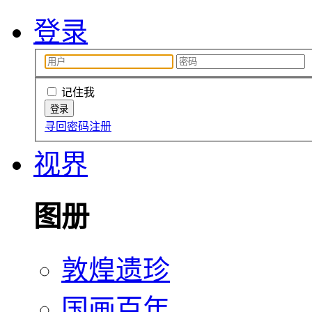
登录
记住我
寻回密码
注册
视界
图册
敦煌遗珍
国画百年