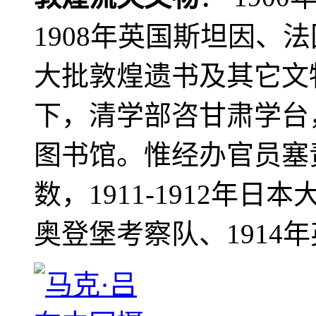
1908年英国斯坦因、
大批敦煌遗书及其它文物
下，清学部咨甘肃学台
图书馆。惟经办官员塞
数，1911-1912年日本
奥登堡考察队、1914