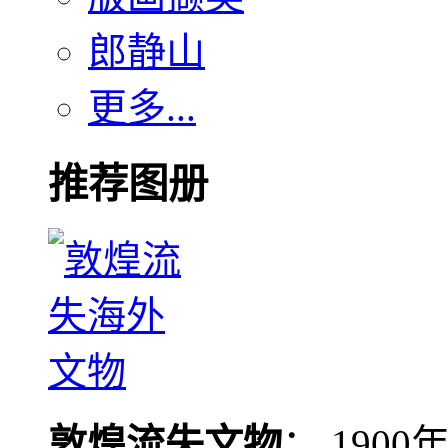
郎静山
更多...
推荐图册
敦煌流失文物
： 190