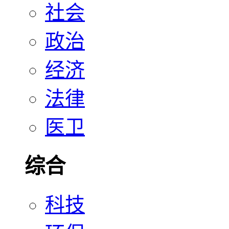
社会
政治
经济
法律
医卫
综合
科技