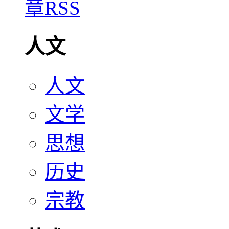
人文
人文
文学
思想
历史
宗教