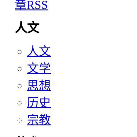
人文
人文
文学
思想
历史
宗教