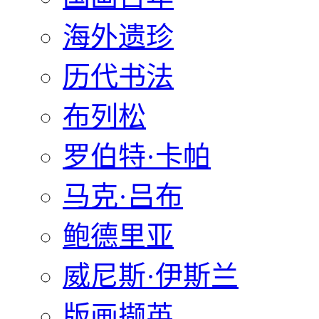
海外遗珍
历代书法
布列松
罗伯特·卡帕
马克·吕布
鲍德里亚
威尼斯·伊斯兰
版画撷英