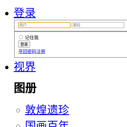
登录
记住我
寻回密码
注册
视界
图册
敦煌遗珍
国画百年