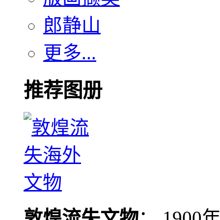
郎静山
更多...
推荐图册
敦煌流失文物
： 190