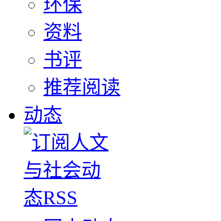
环保
资料
书评
推荐阅读
动态