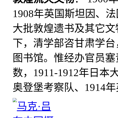
1908年英国斯坦因、
大批敦煌遗书及其它文物
下，清学部咨甘肃学台
图书馆。惟经办官员塞
数，1911-1912年日本
奥登堡考察队、1914