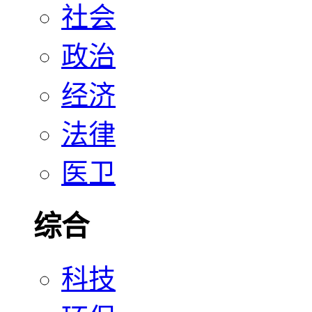
社会
政治
经济
法律
医卫
综合
科技