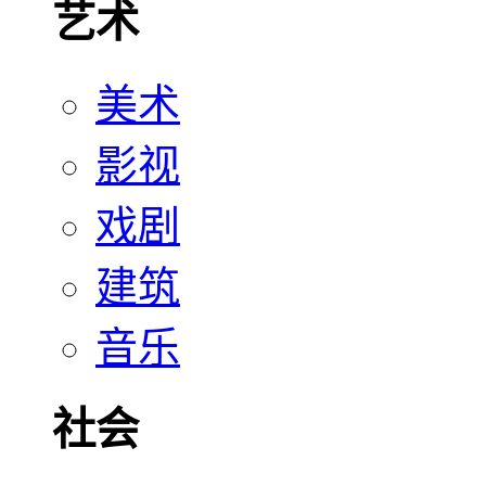
艺术
美术
影视
戏剧
建筑
音乐
社会