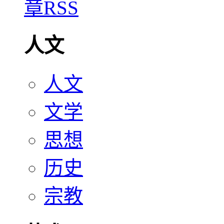
人文
人文
文学
思想
历史
宗教