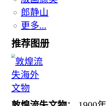
郎静山
更多...
推荐图册
敦煌流失文物
： 190