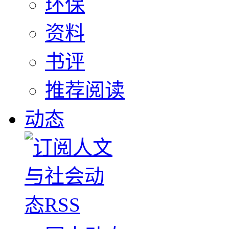
环保
资料
书评
推荐阅读
动态