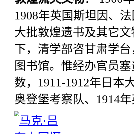
1908年英国斯坦因、
大批敦煌遗书及其它文物
下，清学部咨甘肃学台
图书馆。惟经办官员塞
数，1911-1912年日本
奥登堡考察队、1914