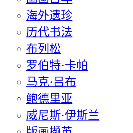
海外遗珍
历代书法
布列松
罗伯特·卡帕
马克·吕布
鲍德里亚
威尼斯·伊斯兰
版画撷英