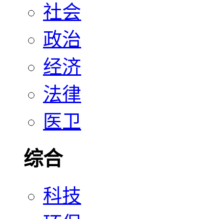
社会
政治
经济
法律
医卫
综合
科技