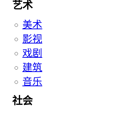
艺术
美术
影视
戏剧
建筑
音乐
社会