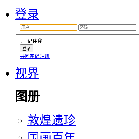
登录
记住我
寻回密码
注册
视界
图册
敦煌遗珍
国画百年