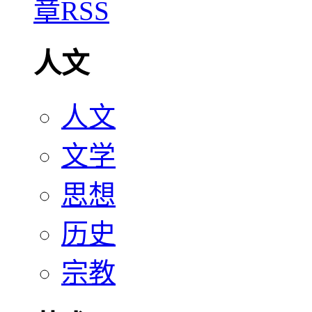
人文
人文
文学
思想
历史
宗教