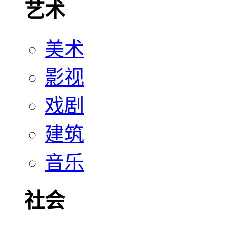
艺术
美术
影视
戏剧
建筑
音乐
社会