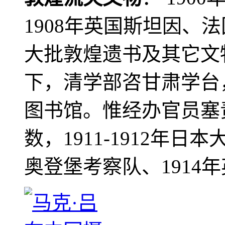
1908年英国斯坦因、
大批敦煌遗书及其它文物
下，清学部咨甘肃学台
图书馆。惟经办官员塞
数，1911-1912年日本
奥登堡考察队、1914