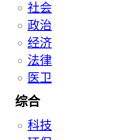
社会
政治
经济
法律
医卫
综合
科技