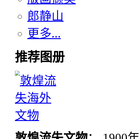
郎静山
更多...
推荐图册
敦煌流失文物
： 190