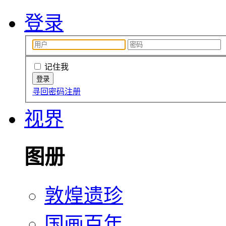
登录
记住我
寻回密码
注册
视界
图册
敦煌遗珍
国画百年