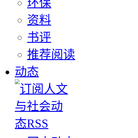
环保
资料
书评
推荐阅读
动态