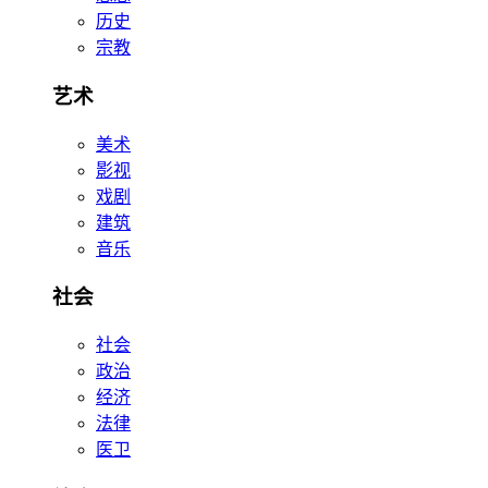
历史
宗教
艺术
美术
影视
戏剧
建筑
音乐
社会
社会
政治
经济
法律
医卫