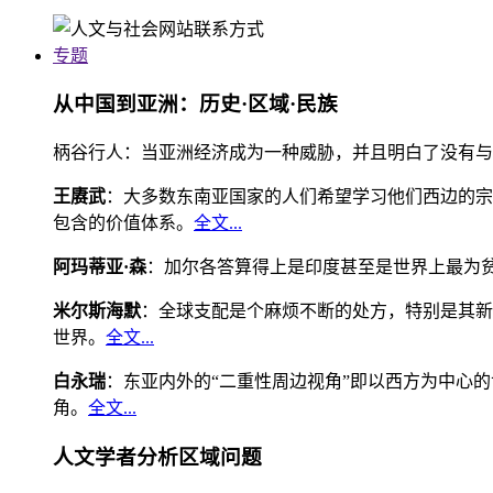
专题
从中国到亚洲：历史·区域·民族
柄谷行人：当亚洲经济成为一种威胁，并且明白了没有与
王赓武
：大多数东南亚国家的人们希望学习他们西边的宗
包含的价值体系。
全文...
阿玛蒂亚·森
：加尔各答算得上是印度甚至是世界上最为
米尔斯海默
：全球支配是个麻烦不断的处方，特别是其新
世界。
全文...
白永瑞
：东亚内外的“二重性周边视角”即以西方为中心
角。
全文...
人文学者分析区域问题