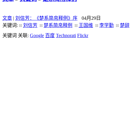
文章
|
刘信芳：《楚系简帛释例》序
04月29日
关键词:
刘信芳
楚系简帛释例
王国维
李学勤
楚辞
关键词 关联:
Google
百度
Technorati
Flickr