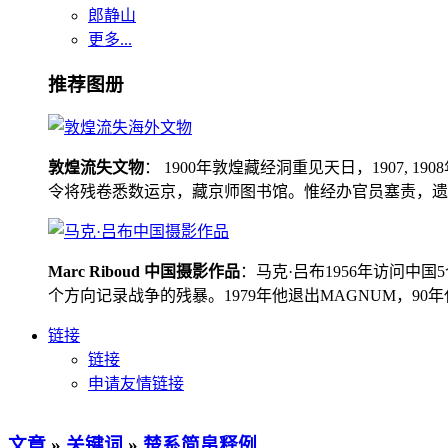
郎静山
更多...
推荐图册
敦煌流失文物
： 1900年敦煌藏经洞重见天日，1907
令将残卷悉数运京，藏京师图书馆。惟经办官员塞责，遗书留在
Marc Riboud 中国摄影作品
：马克·吕布1956年访问
个方向记录战争的残暴。1979年他退出MAGNUM，9
链接
链接
申请友情链接
文章
»
关键词
»
楚系简帛释例