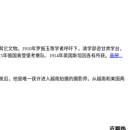
书及其它文物。1910年罗振玉等学者呼吁下，清学部咨甘肃学台，
915年俄国奥登堡考察队、1914年英国斯坦因各有所获。
画册...
战爆发后，他是唯一获许进入越南拍摄的摄影师，从越南和美国两
近期热