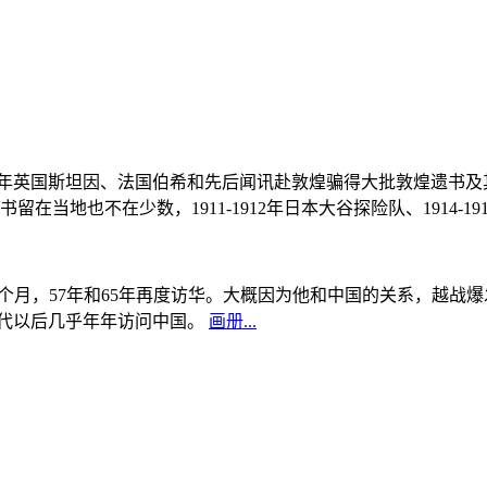
, 1908年英国斯坦因、法国伯希和先后闻讯赴敦煌骗得大批敦煌遗
当地也不在少数，1911-1912年日本大谷探险队、1914-1
中国5个月，57年和65年再度访华。大概因为他和中国的关系，越
0年代以后几乎年年访问中国。
画册...