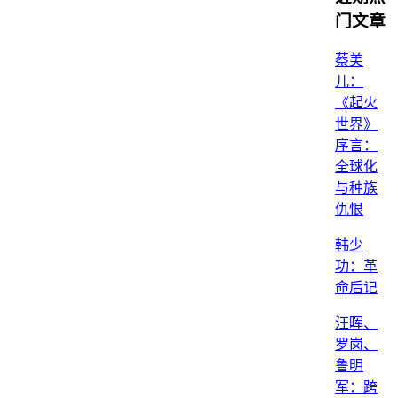
门文章
蔡美
儿：
《起火
世界》
序言：
全球化
与种族
仇恨
韩少
功：革
命后记
汪晖、
罗岗、
鲁明
军：跨