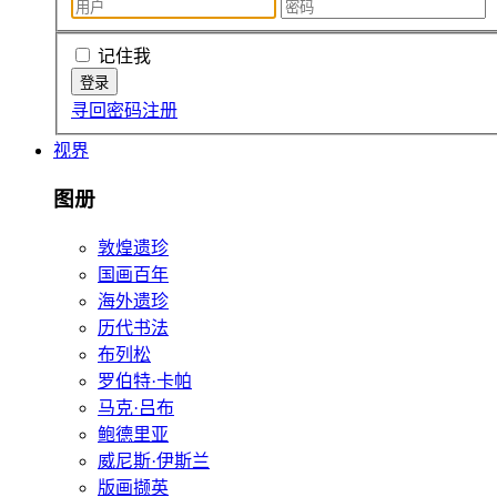
记住我
寻回密码
注册
视界
图册
敦煌遗珍
国画百年
海外遗珍
历代书法
布列松
罗伯特·卡帕
马克·吕布
鲍德里亚
威尼斯·伊斯兰
版画撷英