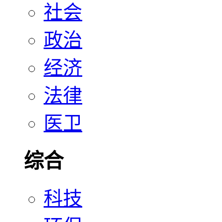
社会
政治
经济
法律
医卫
综合
科技