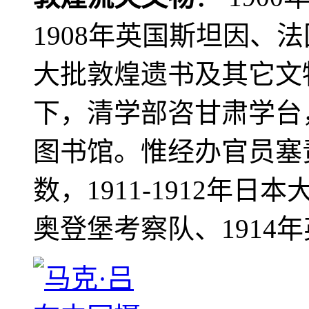
1908年英国斯坦因、
大批敦煌遗书及其它文物
下，清学部咨甘肃学台
图书馆。惟经办官员塞
数，1911-1912年日本
奥登堡考察队、1914