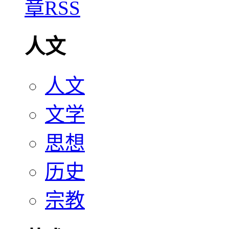
人文
人文
文学
思想
历史
宗教