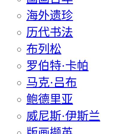
海外遗珍
历代书法
布列松
罗伯特·卡帕
马克·吕布
鲍德里亚
威尼斯·伊斯兰
版画撷英