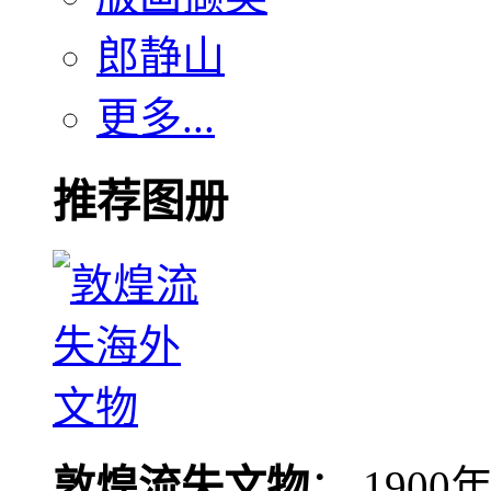
郎静山
更多...
推荐图册
敦煌流失文物
： 190