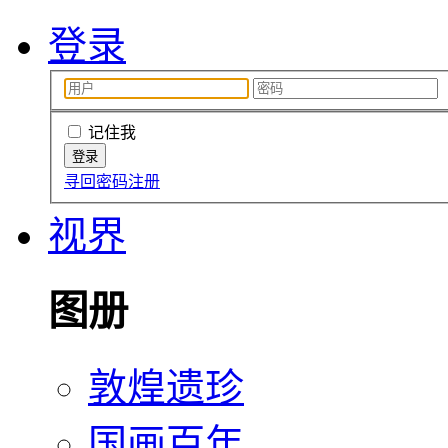
登录
记住我
寻回密码
注册
视界
图册
敦煌遗珍
国画百年