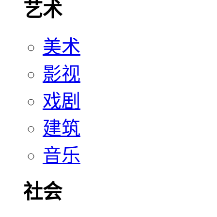
艺术
美术
影视
戏剧
建筑
音乐
社会