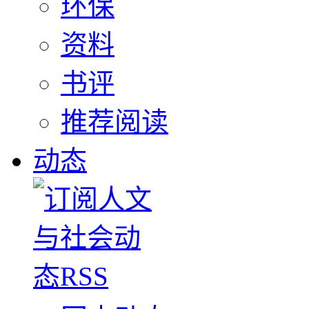
环保
资料
书评
推荐阅读
动态