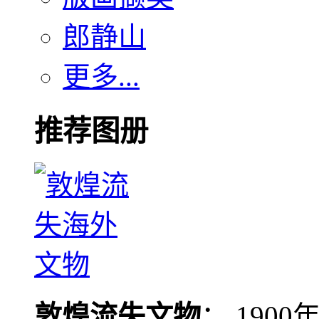
郎静山
更多...
推荐图册
敦煌流失文物
： 190