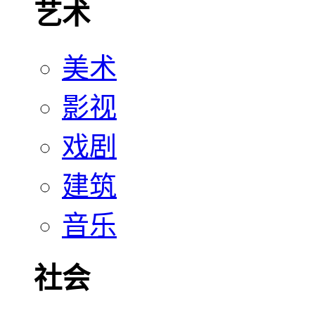
艺术
美术
影视
戏剧
建筑
音乐
社会