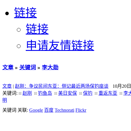
链接
链接
申请友情链接
文章
»
关键词
»
李大勋
文章
|
赵刚：争议民间东亚：侧记最近两场保钓座谈
10月20
关键词:
赵刚
钓鱼岛
美日安保
保钓
重返东亚
李
明
关键词 关联:
Google
百度
Technorati
Flickr