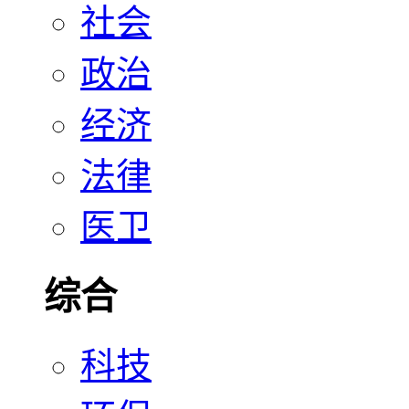
社会
政治
经济
法律
医卫
综合
科技