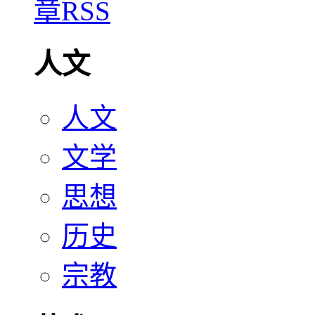
人文
人文
文学
思想
历史
宗教