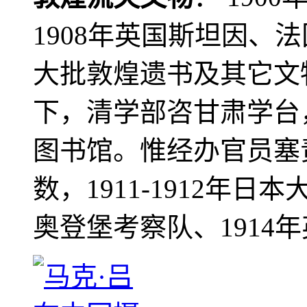
1908年英国斯坦因、
大批敦煌遗书及其它文物
下，清学部咨甘肃学台
图书馆。惟经办官员塞
数，1911-1912年日本
奥登堡考察队、1914