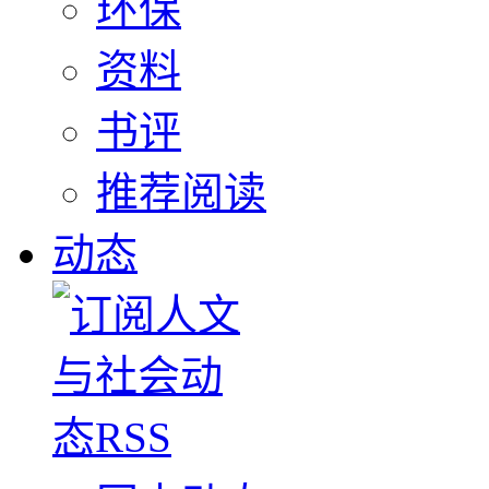
环保
资料
书评
推荐阅读
动态