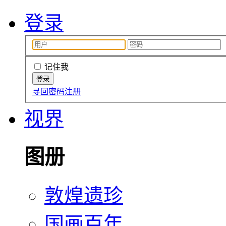
登录
记住我
寻回密码
注册
视界
图册
敦煌遗珍
国画百年