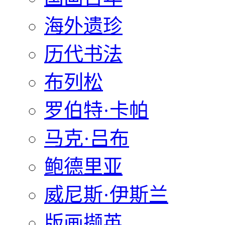
海外遗珍
历代书法
布列松
罗伯特·卡帕
马克·吕布
鲍德里亚
威尼斯·伊斯兰
版画撷英