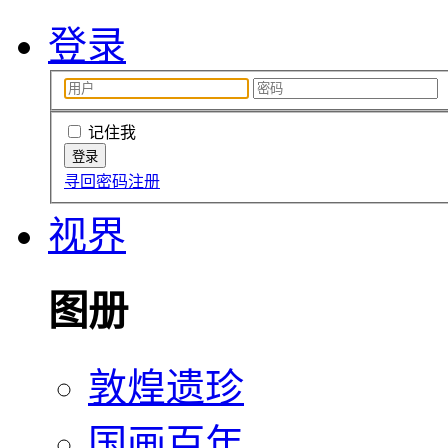
登录
记住我
寻回密码
注册
视界
图册
敦煌遗珍
国画百年