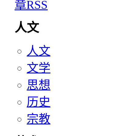
人文
人文
文学
思想
历史
宗教