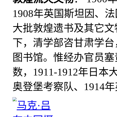
1908年英国斯坦因、
大批敦煌遗书及其它文物
下，清学部咨甘肃学台
图书馆。惟经办官员塞
数，1911-1912年日本
奥登堡考察队、1914