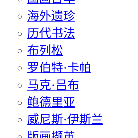
海外遗珍
历代书法
布列松
罗伯特·卡帕
马克·吕布
鲍德里亚
威尼斯·伊斯兰
版画撷英