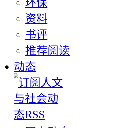
环保
资料
书评
推荐阅读
动态