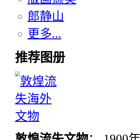
郎静山
更多...
推荐图册
敦煌流失文物
： 190