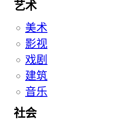
艺术
美术
影视
戏剧
建筑
音乐
社会