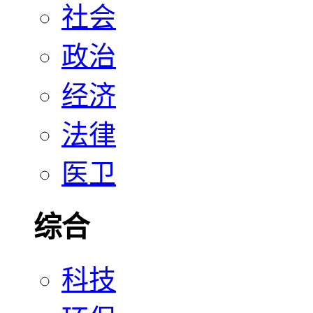
社会
政治
经济
法律
医卫
综合
科技