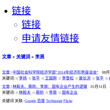
链接
链接
申请友情链接
文章
»
关键词
»
李周
文章
|
中国社会科学院经济学部"2014年经济形势座谈会"
08月
关键词:
李扬
张平
王国刚
李雪松
裴长洪
张平
文章
|
林毅夫、蔡昉、李周：国有企业产生的逻辑
01月31日
关键词:
林毅夫
蔡昉
李周
国有企业
关键词 关联:
Google
百度
Technorati
Flickr