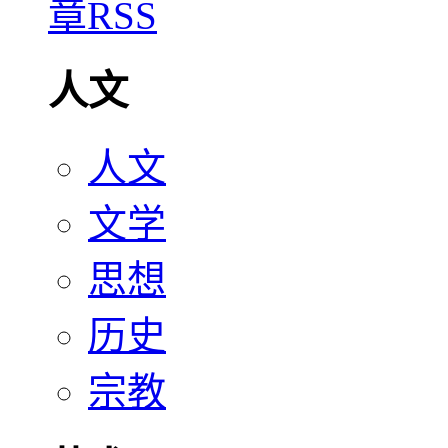
人文
人文
文学
思想
历史
宗教