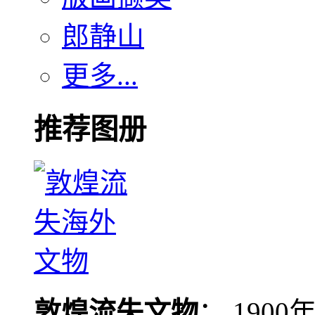
郎静山
更多...
推荐图册
敦煌流失文物
： 190