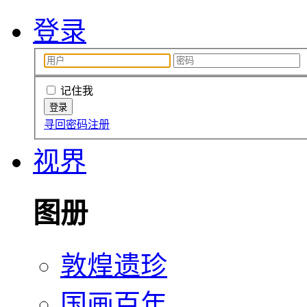
登录
记住我
寻回密码
注册
视界
图册
敦煌遗珍
国画百年