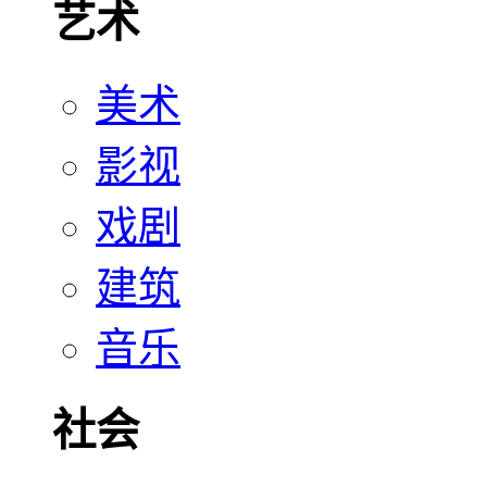
艺术
美术
影视
戏剧
建筑
音乐
社会