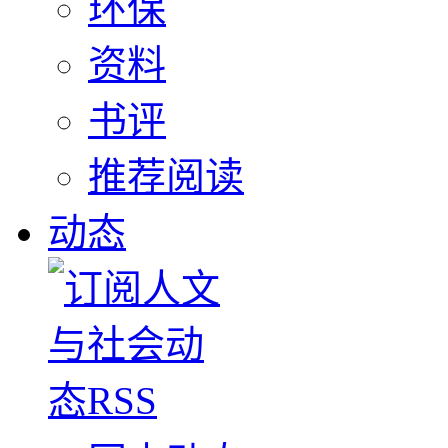
环保
资料
书评
推荐阅读
动态