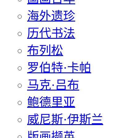
海外遗珍
历代书法
布列松
罗伯特·卡帕
马克·吕布
鲍德里亚
威尼斯·伊斯兰
版画撷英