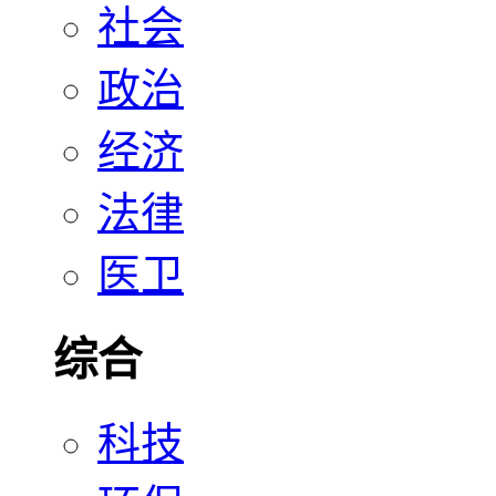
社会
政治
经济
法律
医卫
综合
科技