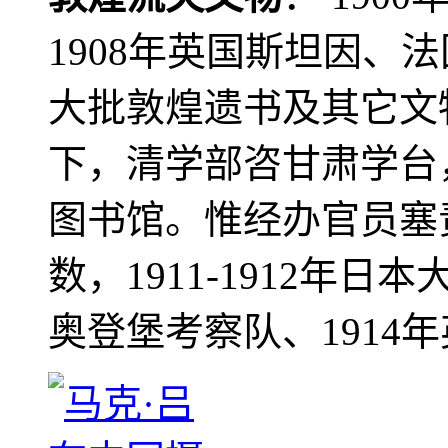
1908年英国斯坦因、
大批敦煌遗书及其它文物
下，清学部咨甘肃学台
图书馆。惟经办官员塞
数，1911-1912年日本
奥登堡考察队、1914