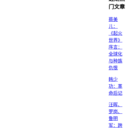
门文章
蔡美
儿：
《起火
世界》
序言：
全球化
与种族
仇恨
韩少
功：革
命后记
汪晖、
罗岗、
鲁明
军：跨