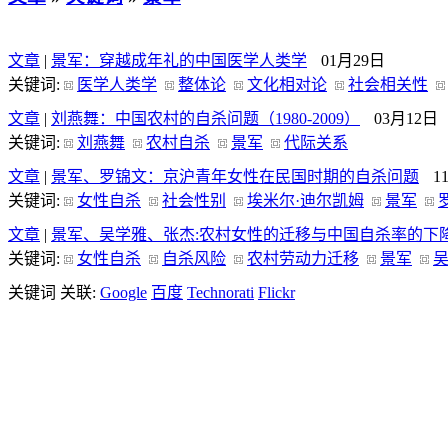
文章
|
景军：穿越成年礼的中国医学人类学
01月29日
关键词:
医学人类学
整体论
文化相对论
社会相关性
文章
|
刘燕舞：中国农村的自杀问题（1980-2009）
03月12日
关键词:
刘燕舞
农村自杀
景军
代际关系
文章
|
景军、罗锦文：京沪青年女性在民国时期的自杀问题
1
关键词:
女性自杀
社会性别
埃米尔·迪尔凯姆
景军
文章
|
景军、吴学雅、张杰:农村女性的迁移与中国自杀率的下
关键词:
女性自杀
自杀风险
农村劳动力迁移
景军
关键词 关联:
Google
百度
Technorati
Flickr