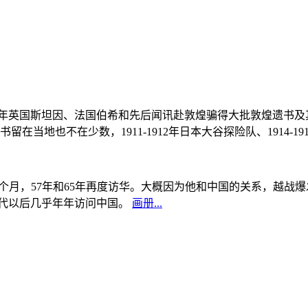
, 1908年英国斯坦因、法国伯希和先后闻讯赴敦煌骗得大批敦煌遗
当地也不在少数，1911-1912年日本大谷探险队、1914-1
中国5个月，57年和65年再度访华。大概因为他和中国的关系，越
0年代以后几乎年年访问中国。
画册...