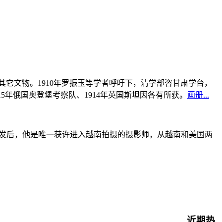
书及其它文物。1910年罗振玉等学者呼吁下，清学部咨甘肃学台，
915年俄国奥登堡考察队、1914年英国斯坦因各有所获。
画册...
战爆发后，他是唯一获许进入越南拍摄的摄影师，从越南和美国两
近期热