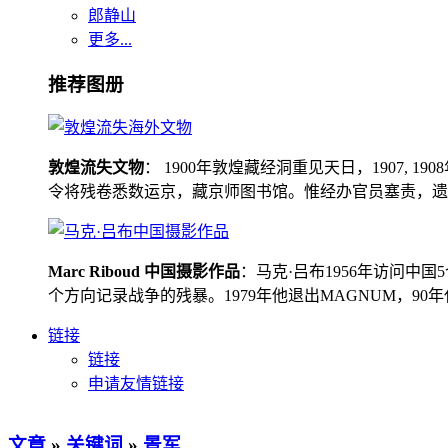
郎静山
更多...
推荐图册
敦煌流失文物
： 1900年敦煌藏经洞重见天日，1907
令将残卷悉数运京，藏京师图书馆。惟经办官员塞责，遗书留在
Marc Riboud 中国摄影作品
：马克·吕布1956年访问
个方向记录战争的残暴。1979年他退出MAGNUM，9
链接
链接
申请友情链接
文章
»
关键词
»
景军