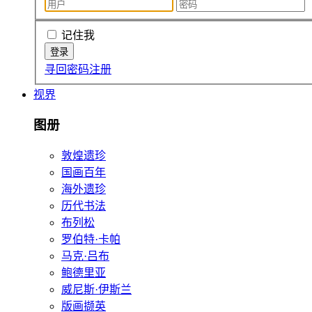
记住我
寻回密码
注册
视界
图册
敦煌遗珍
国画百年
海外遗珍
历代书法
布列松
罗伯特·卡帕
马克·吕布
鲍德里亚
威尼斯·伊斯兰
版画撷英