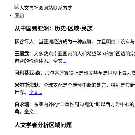
专题
从中国到亚洲：历史·区域·民族
柄谷行人：当亚洲经济成为一种威胁，并且明白了没有与
王赓武
：大多数东南亚国家的人们希望学习他们西边的宗
包含的价值体系。
全文...
阿玛蒂亚·森
：加尔各答算得上是印度甚至是世界上最为
米尔斯海默
：全球支配是个麻烦不断的处方，特别是其新
世界。
全文...
白永瑞
：东亚内外的“二重性周边视角”即以西方为中心
角。
全文...
人文学者分析区域问题