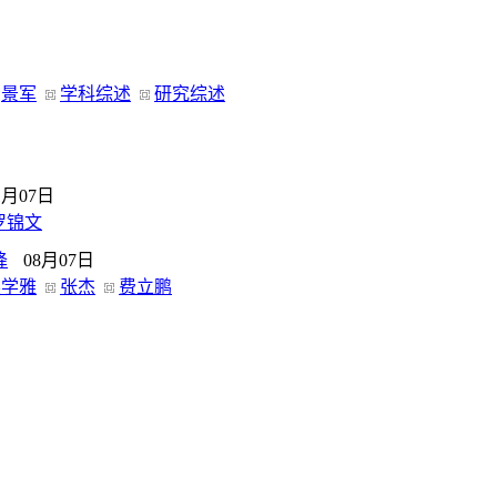
景军
学科综述
研究综述
1月07日
罗锦文
降
08月07日
吴学雅
张杰
费立鹏