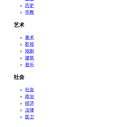
历史
宗教
艺术
美术
影视
戏剧
建筑
音乐
社会
社会
政治
经济
法律
医卫