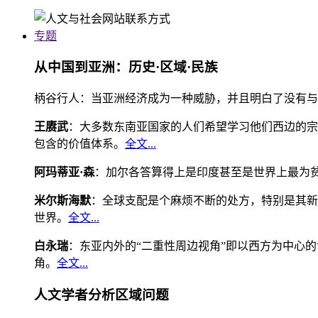
专题
从中国到亚洲：历史·区域·民族
柄谷行人：当亚洲经济成为一种威胁，并且明白了没有与
王赓武
：大多数东南亚国家的人们希望学习他们西边的宗
包含的价值体系。
全文...
阿玛蒂亚·森
：加尔各答算得上是印度甚至是世界上最为
米尔斯海默
：全球支配是个麻烦不断的处方，特别是其新
世界。
全文...
白永瑞
：东亚内外的“二重性周边视角”即以西方为中心
角。
全文...
人文学者分析区域问题