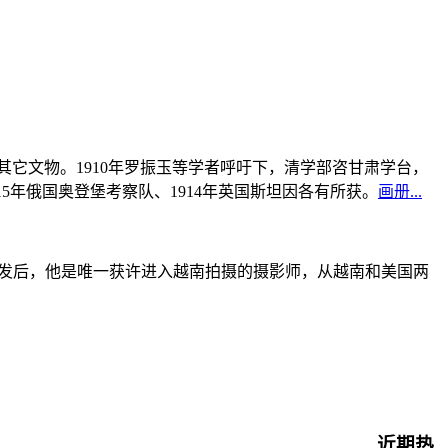
书及其它文物。1910年罗振玉等学者呼吁下，清学部咨甘肃学台，
915年俄国奥登堡考察队、1914年英国斯坦因各有所获。
画册...
战爆发后，他是唯一获许进入越南拍摄的摄影师，从越南和美国两
近期热