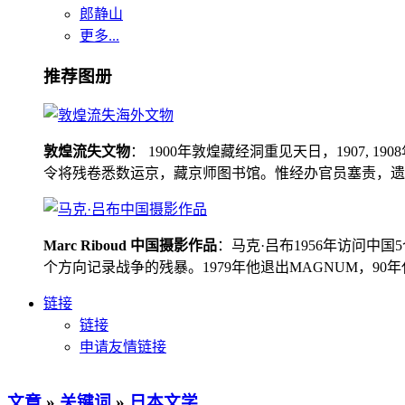
郎静山
更多...
推荐图册
敦煌流失文物
： 1900年敦煌藏经洞重见天日，1907
令将残卷悉数运京，藏京师图书馆。惟经办官员塞责，遗书留在
Marc Riboud 中国摄影作品
：马克·吕布1956年访问
个方向记录战争的残暴。1979年他退出MAGNUM，9
链接
链接
申请友情链接
文章
»
关键词
»
日本文学