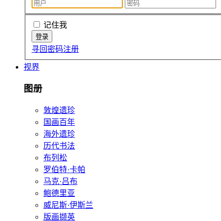
记住我
寻回密码
注册
视界
图册
敦煌遗珍
国画百年
海外遗珍
历代书法
布列松
罗伯特·卡帕
马克·吕布
鲍德里亚
威尼斯·伊斯兰
版画撷英