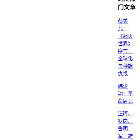
门文章
蔡美
儿：
《起火
世界》
序言：
全球化
与种族
仇恨
韩少
功：革
命后记
汪晖、
罗岗、
鲁明
军：跨