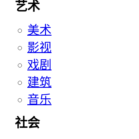
艺术
美术
影视
戏剧
建筑
音乐
社会