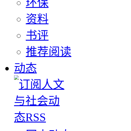
环保
资料
书评
推荐阅读
动态