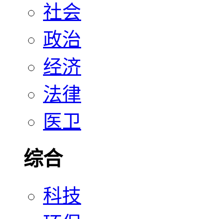
社会
政治
经济
法律
医卫
综合
科技