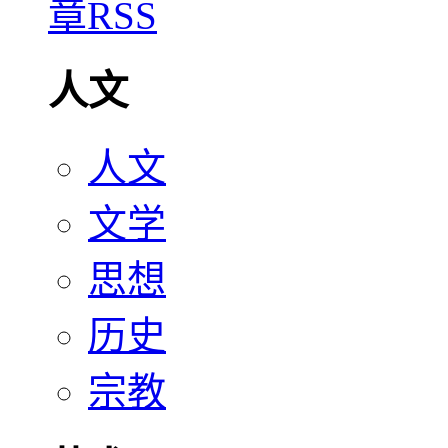
人文
人文
文学
思想
历史
宗教