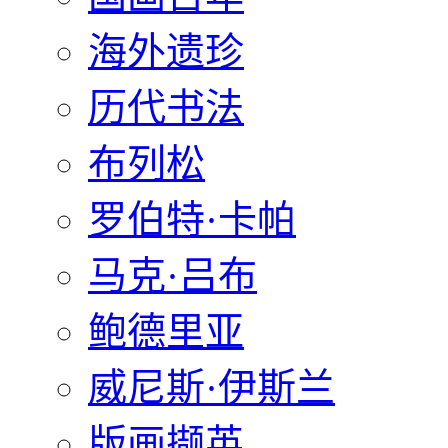
海外遗珍
历代书法
布列松
罗伯特·卡帕
马克·吕布
鲍德里亚
威尼斯·伊斯兰
版画撷英