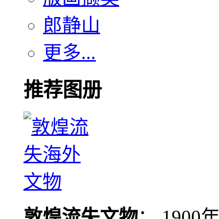
郎静山
更多...
推荐图册
敦煌流失文物
： 190