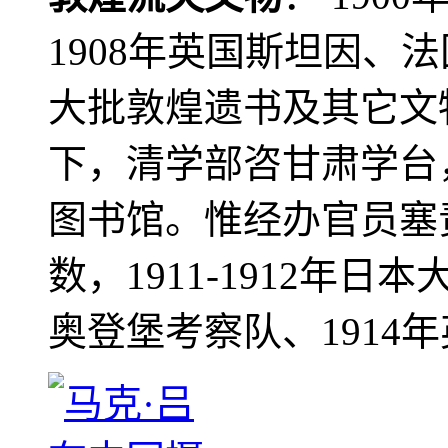
1908年英国斯坦因、
大批敦煌遗书及其它文物
下，清学部咨甘肃学台
图书馆。惟经办官员塞
数，1911-1912年日本
奥登堡考察队、1914