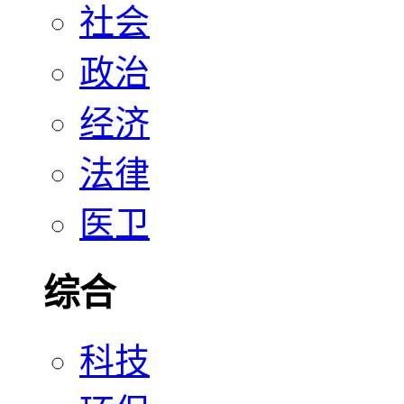
社会
政治
经济
法律
医卫
综合
科技