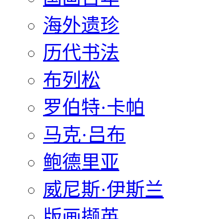
海外遗珍
历代书法
布列松
罗伯特·卡帕
马克·吕布
鲍德里亚
威尼斯·伊斯兰
版画撷英