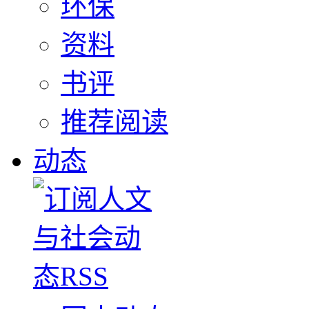
环保
资料
书评
推荐阅读
动态