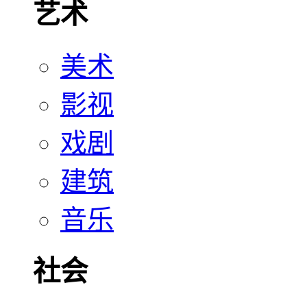
艺术
美术
影视
戏剧
建筑
音乐
社会