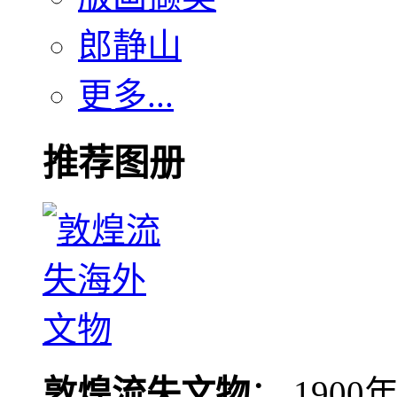
郎静山
更多...
推荐图册
敦煌流失文物
： 190