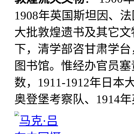
1908年英国斯坦因、
大批敦煌遗书及其它文物
下，清学部咨甘肃学台
图书馆。惟经办官员塞
数，1911-1912年日本
奥登堡考察队、1914