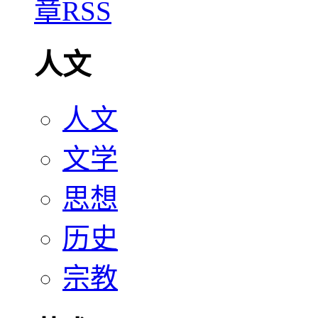
人文
人文
文学
思想
历史
宗教