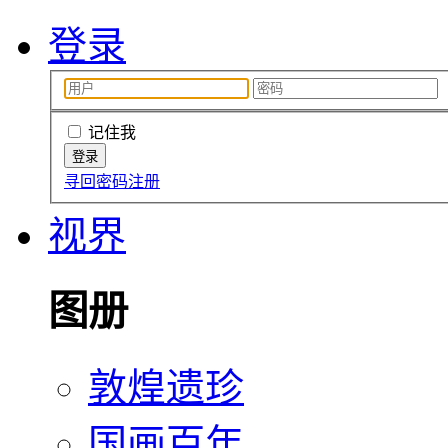
登录
记住我
寻回密码
注册
视界
图册
敦煌遗珍
国画百年