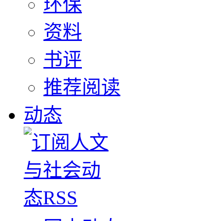
环保
资料
书评
推荐阅读
动态