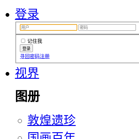
登录
记住我
寻回密码
注册
视界
图册
敦煌遗珍
国画百年