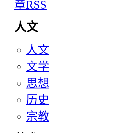
人文
人文
文学
思想
历史
宗教