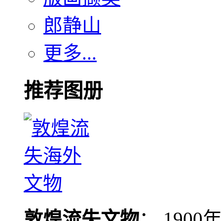
郎静山
更多...
推荐图册
敦煌流失文物
： 190