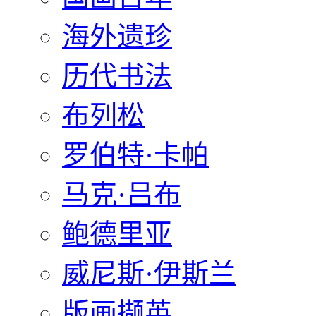
海外遗珍
历代书法
布列松
罗伯特·卡帕
马克·吕布
鲍德里亚
威尼斯·伊斯兰
版画撷英