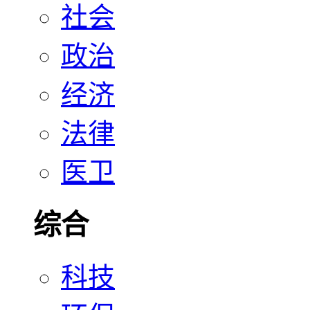
社会
政治
经济
法律
医卫
综合
科技