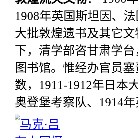
1908年英国斯坦因、
大批敦煌遗书及其它文物
下，清学部咨甘肃学台
图书馆。惟经办官员塞
数，1911-1912年日本
奥登堡考察队、1914