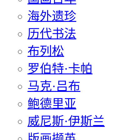
海外遗珍
历代书法
布列松
罗伯特·卡帕
马克·吕布
鲍德里亚
威尼斯·伊斯兰
版画撷英