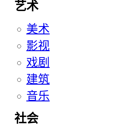
艺术
美术
影视
戏剧
建筑
音乐
社会