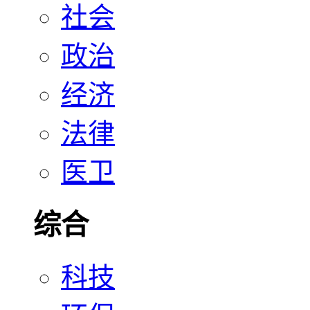
社会
政治
经济
法律
医卫
综合
科技