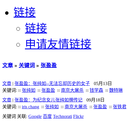
链接
链接
申请友情链接
文章
»
关键词
»
张盈盈
文章
|
张盈盈：张纯如--无法忘却历史的女子
05月13日
关键词:
张纯如
张盈盈
南京大屠杀
钱学森
魏特琳
文章
|
张盈盈：为纪念女儿张纯如撰传记
09月18日
关键词:
iris chang
张纯如
南京大屠杀
张盈盈
张铁君
关键词 关联:
Google
百度
Technorati
Flickr