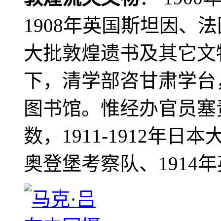
1908年英国斯坦因、
大批敦煌遗书及其它文物
下，清学部咨甘肃学台
图书馆。惟经办官员塞
数，1911-1912年日本
奥登堡考察队、1914