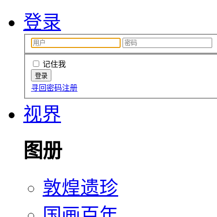
登录
记住我
寻回密码
注册
视界
图册
敦煌遗珍
国画百年