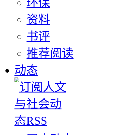
环保
资料
书评
推荐阅读
动态