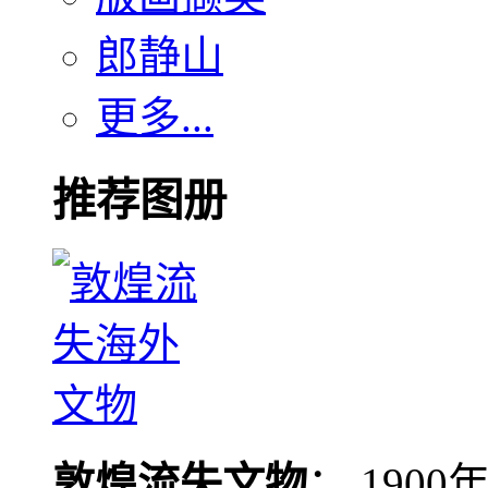
郎静山
更多...
推荐图册
敦煌流失文物
： 190