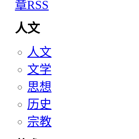
人文
人文
文学
思想
历史
宗教