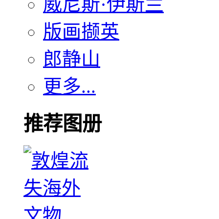
威尼斯·伊斯兰
版画撷英
郎静山
更多...
推荐图册