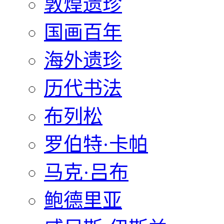
敦煌遗珍
国画百年
海外遗珍
历代书法
布列松
罗伯特·卡帕
马克·吕布
鲍德里亚