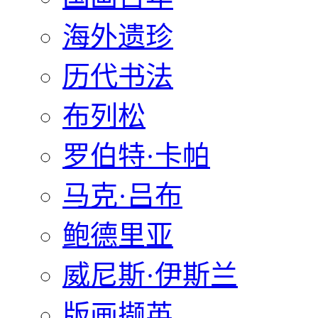
海外遗珍
历代书法
布列松
罗伯特·卡帕
马克·吕布
鲍德里亚
威尼斯·伊斯兰
版画撷英