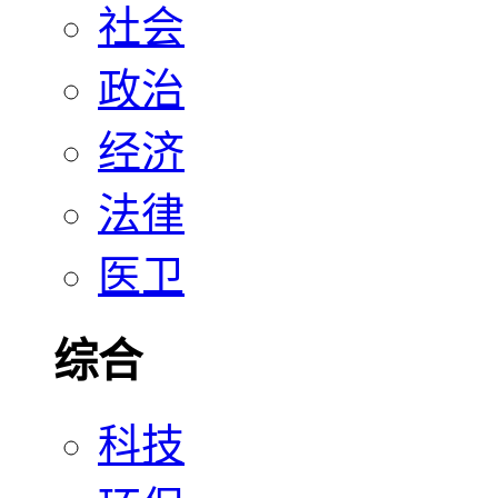
社会
政治
经济
法律
医卫
综合
科技