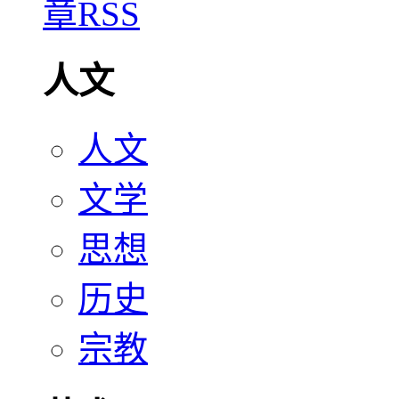
人文
人文
文学
思想
历史
宗教