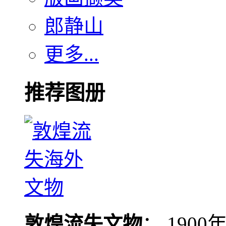
郎静山
更多...
推荐图册
敦煌流失文物
： 190