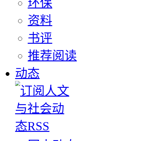
环保
资料
书评
推荐阅读
动态