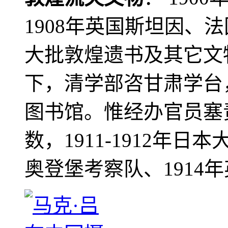
1908年英国斯坦因、
大批敦煌遗书及其它文物
下，清学部咨甘肃学台
图书馆。惟经办官员塞
数，1911-1912年日本
奥登堡考察队、1914