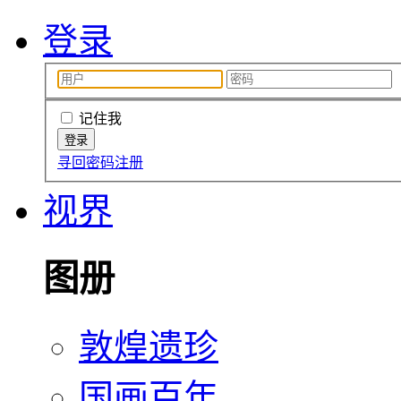
登录
记住我
寻回密码
注册
视界
图册
敦煌遗珍
国画百年