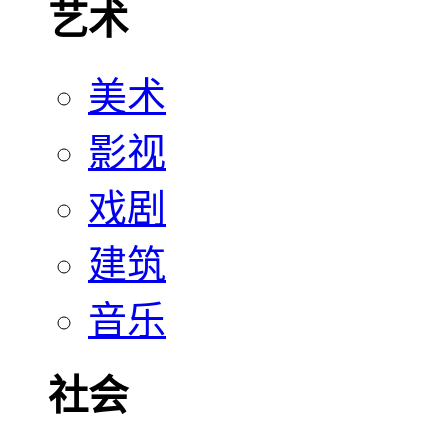
艺术
美术
影视
戏剧
建筑
音乐
社会