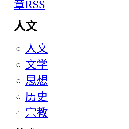
人文
人文
文学
思想
历史
宗教