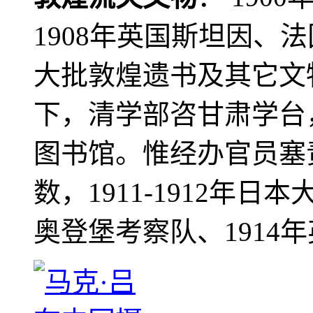
1908年英国斯坦因、
大批敦煌遗书及其它文物
下，清学部咨甘肃学台
图书馆。惟经办官员塞
数，1911-1912年日本
奥登堡考察队、1914