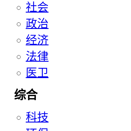
社会
政治
经济
法律
医卫
综合
科技