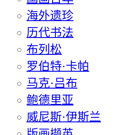
海外遗珍
历代书法
布列松
罗伯特·卡帕
马克·吕布
鲍德里亚
威尼斯·伊斯兰
版画撷英