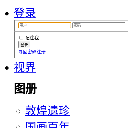
登录
记住我
寻回密码
注册
视界
图册
敦煌遗珍
国画百年