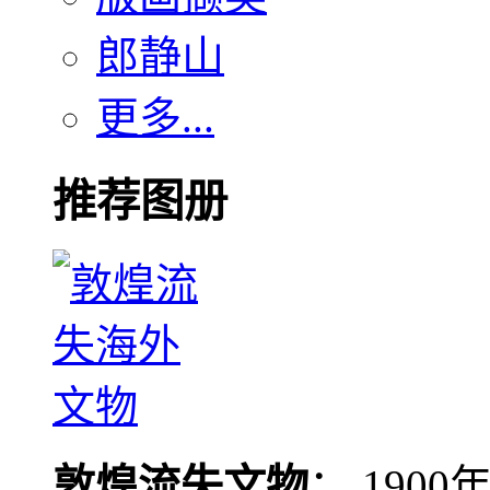
郎静山
更多...
推荐图册
敦煌流失文物
： 190