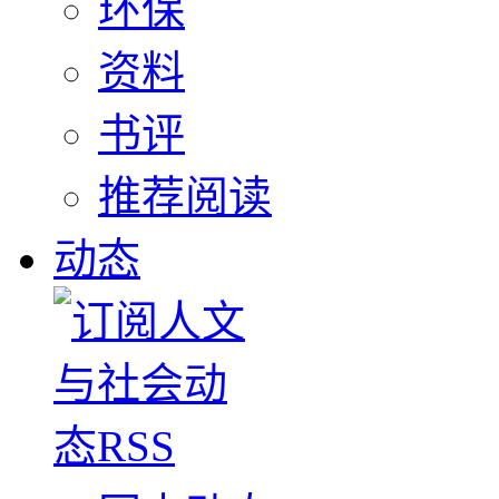
环保
资料
书评
推荐阅读
动态