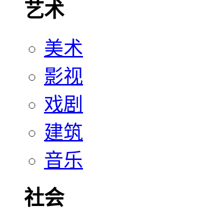
艺术
美术
影视
戏剧
建筑
音乐
社会