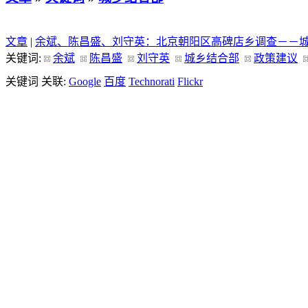
文章
|
余斌、陈昌盛、刘守英：北京朝阳区高碑店乡调查－－
关键词:
余斌
陈昌盛
刘守英
城乡结合部
政策建议
关键词 关联:
Google
百度
Technorati
Flickr