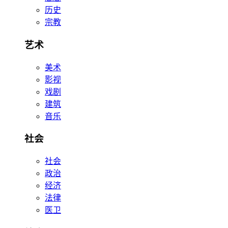
历史
宗教
艺术
美术
影视
戏剧
建筑
音乐
社会
社会
政治
经济
法律
医卫