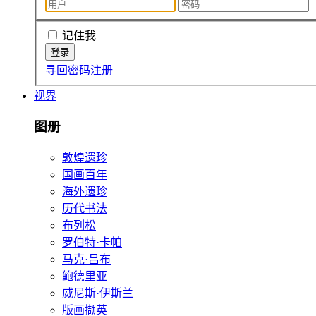
记住我
寻回密码
注册
视界
图册
敦煌遗珍
国画百年
海外遗珍
历代书法
布列松
罗伯特·卡帕
马克·吕布
鲍德里亚
威尼斯·伊斯兰
版画撷英