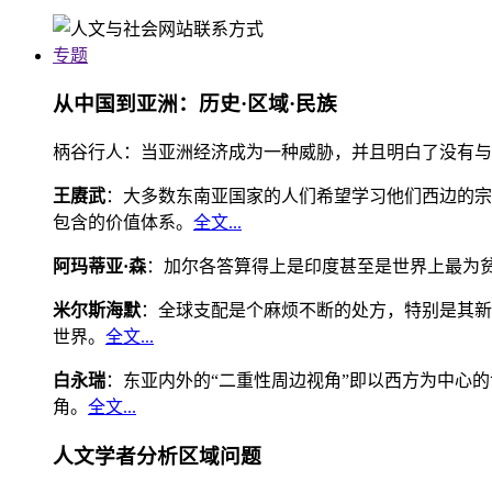
专题
从中国到亚洲：历史·区域·民族
柄谷行人：当亚洲经济成为一种威胁，并且明白了没有与
王赓武
：大多数东南亚国家的人们希望学习他们西边的宗
包含的价值体系。
全文...
阿玛蒂亚·森
：加尔各答算得上是印度甚至是世界上最为
米尔斯海默
：全球支配是个麻烦不断的处方，特别是其新
世界。
全文...
白永瑞
：东亚内外的“二重性周边视角”即以西方为中心
角。
全文...
人文学者分析区域问题