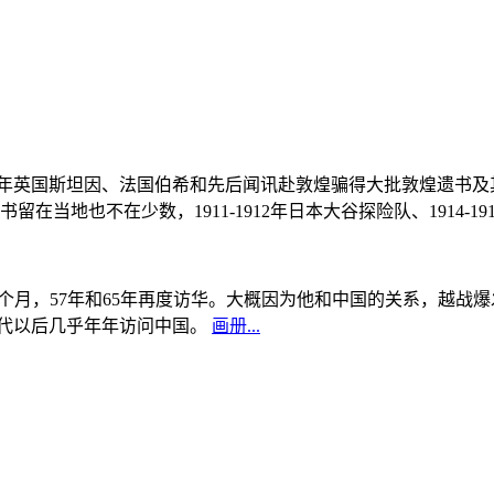
, 1908年英国斯坦因、法国伯希和先后闻讯赴敦煌骗得大批敦煌遗
当地也不在少数，1911-1912年日本大谷探险队、1914-1
中国5个月，57年和65年再度访华。大概因为他和中国的关系，越
0年代以后几乎年年访问中国。
画册...