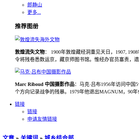
郎静山
更多...
推荐图册
敦煌流失文物
： 1900年敦煌藏经洞重见天日，1907
令将残卷悉数运京，藏京师图书馆。惟经办官员塞责，遗书留在
Marc Riboud 中国摄影作品
：马克·吕布1956年访问
个方向记录战争的残暴。1979年他退出MAGNUM，9
链接
链接
申请友情链接
文章
»
关键词
»
城乡结合部