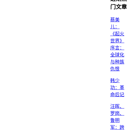
门文章
蔡美
儿：
《起火
世界》
序言：
全球化
与种族
仇恨
韩少
功：革
命后记
汪晖、
罗岗、
鲁明
军：跨