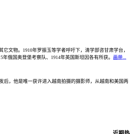
书及其它文物。1910年罗振玉等学者呼吁下，清学部咨甘肃学台，
915年俄国奥登堡考察队、1914年英国斯坦因各有所获。
画册...
战爆发后，他是唯一获许进入越南拍摄的摄影师，从越南和美国两
近期热