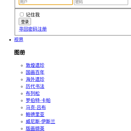
记住我
寻回密码
注册
视界
图册
敦煌遗珍
国画百年
海外遗珍
历代书法
布列松
罗伯特·卡帕
马克·吕布
鲍德里亚
威尼斯·伊斯兰
版画撷英