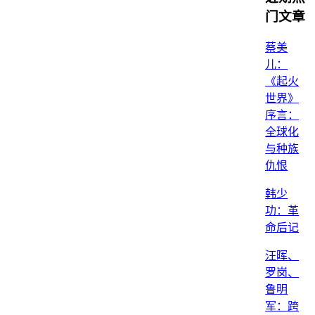
门文章
蔡美
儿：
《起火
世界》
序言：
全球化
与种族
仇恨
韩少
功：革
命后记
汪晖、
罗岗、
鲁明
军：跨