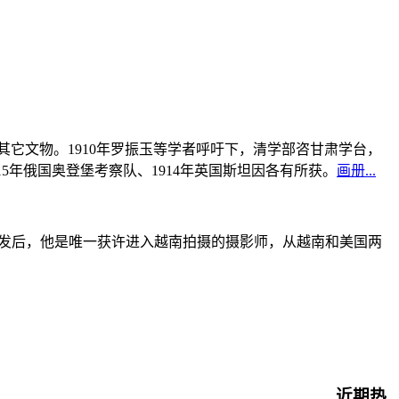
书及其它文物。1910年罗振玉等学者呼吁下，清学部咨甘肃学台，
915年俄国奥登堡考察队、1914年英国斯坦因各有所获。
画册...
战爆发后，他是唯一获许进入越南拍摄的摄影师，从越南和美国两
近期热