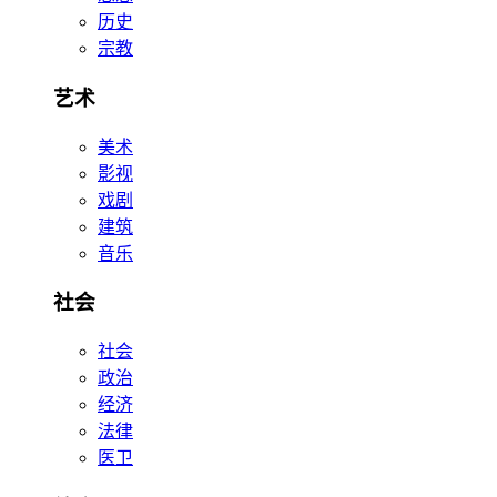
历史
宗教
艺术
美术
影视
戏剧
建筑
音乐
社会
社会
政治
经济
法律
医卫