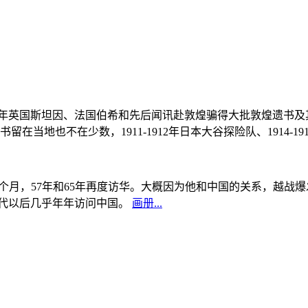
, 1908年英国斯坦因、法国伯希和先后闻讯赴敦煌骗得大批敦煌遗
当地也不在少数，1911-1912年日本大谷探险队、1914-1
中国5个月，57年和65年再度访华。大概因为他和中国的关系，越
0年代以后几乎年年访问中国。
画册...