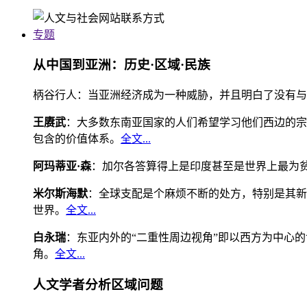
专题
从中国到亚洲：历史·区域·民族
柄谷行人：当亚洲经济成为一种威胁，并且明白了没有与
王赓武
：大多数东南亚国家的人们希望学习他们西边的宗
包含的价值体系。
全文...
阿玛蒂亚·森
：加尔各答算得上是印度甚至是世界上最为
米尔斯海默
：全球支配是个麻烦不断的处方，特别是其新
世界。
全文...
白永瑞
：东亚内外的“二重性周边视角”即以西方为中心
角。
全文...
人文学者分析区域问题