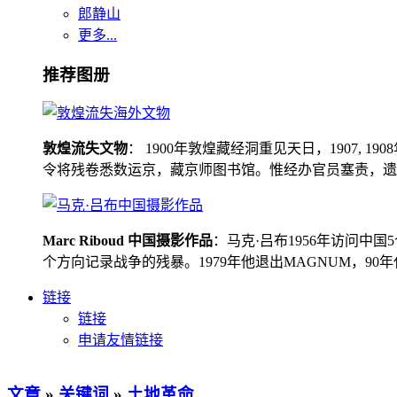
郎静山
更多...
推荐图册
敦煌流失文物
： 1900年敦煌藏经洞重见天日，1907
令将残卷悉数运京，藏京师图书馆。惟经办官员塞责，遗书留在
Marc Riboud 中国摄影作品
：马克·吕布1956年访问
个方向记录战争的残暴。1979年他退出MAGNUM，9
链接
链接
申请友情链接
文章
»
关键词
»
土地革命