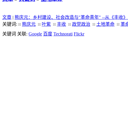
文章
|
熊庆元：乡村建设、社会改造与"革命青年" --从《丰收
关键词:
熊庆元
叶紫
丰收
政党政治
土地革命
革
关键词 关联:
Google
百度
Technorati
Flickr